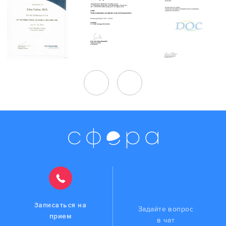
Записаться на
Задайте вопрос
прием
в чат