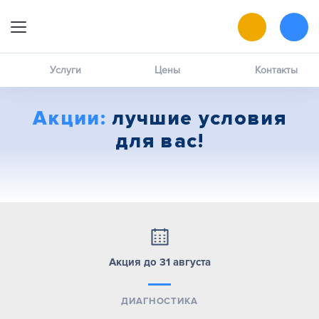
9:00 — 19:00
Онлайн-запись
Услуги
Цены
Контакты
Позвоните мне
Акции:
лучшие условия
MAX
для вас!
написать в чат
ВК
написать в чат
Акция до 31 августа
ДИАГНОСТИКА