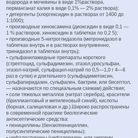
водорода и мочевины в виде 1%раствора,
перманганат калия в виде 0,1% — 2% раствора);
• детергенты (хлоргексидин в растворах от 1400 до
1:1000);
• производные хиноксамина (диоксидин в виде 0,1 —
1 % растворов, хиноксидин в таблетках по 0,2 5);
• производные 5-нитроглидазола (метронидазол в
таблетках внутрь и в растворах внутривенно,
тринидазол в таблетках внутрь);
• сульфаниламидные препараты короткого
(стрептоцид, сульфадимезин, этазол,уросульфан,
этазол-натрий, сульфацил-натрий по 0,5—1,0 г 4—6
раз в сутки) и длительного (сульфадиметоксин,
сульфапиридазин, сульфален, бактрим, или бисептол,
— назначаются по специальным схемам) действия;
• соли тяжелых металлов (нитрат серебра), красители
(бриллиантовый и метиленовый синий), кислоты
(борная, салициловая и др.).Широко распространены
в современной практике биологические
антисептические средства:
• пенициллины (бензилпенициллин,
полусинтетические пенициллины);
• цефалоспорины (цефалоридин, или цепорин,