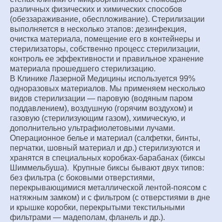
различных физических и химических способов
(обеззараживание, обеспложивание). Стерилизации
выполняется в несколько этапов: дезинфекция,
очистка материала, помещение его в контейнеры и
стерилизаторы, собственно процесс стерилизации,
контроль ее эффективности и правильное хранение
материала прошедшего стерилизацию.
В Клинике Лазерной Медицины используется 99%
одноразовых материалов. Мы применяем несколько
видов стерилизации — паровую (водяным паром
поддавлением), воздушную (горячим воздухом) и
газовую (стерилизующим газом), химическую, и
дополнительно ультрафиолетовыми лучами.
Операционное белье и материал (салфетки, бинты,
перчатки, шовный материал и др.) стерилизуются и
хранятся в специальных коробках-барабанах (биксы
Шиммельбуша). Крупные биксы бывают двух типов:
без фильтра (с боковыми отверстиями,
перекрывающимися металлической лентой-поясом с
натяжным замком) и с фильтром (с отверстиями в дне
и крышке коробки, перекрытыми текстильными
фильтрами — мадеполам, фланель и др.).