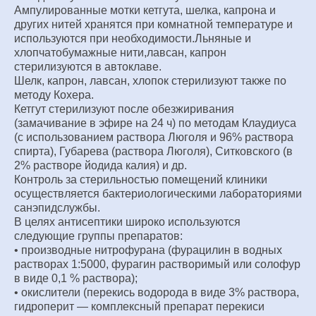
Ампулированные мотки кетгута, шелка, капрона и
других нитей хранятся при комнатной температуре и
используются при необходимости.Льняные и
хлопчатобумажные нити,лавсан, капрон
стерилизуются в автоклаве.
Шелк, капрон, лавсан, хлопок стерилизуют также по
методу Кохера.
Кетгут стерилизуют после обезжиривания
(замачивание в эфире на 24 ч) по методам Клаудиуса
(с использованием раствора Люголя и 96% раствора
спирта), Губарева (раствора Люголя), Ситковского (в
2% растворе йодида калия) и др.
Контроль за стерильностью помещений клиники
осуществляется бактериологическими лабораториями
санэпидслужбы.
В целях антисептики широко используются
следующие группы препаратов:
• производные нитрофурана (фурацилин в водных
растворах 1:5000, фурагин растворимый или солофур
в виде 0,1 % раствора);
• окислители (перекись водорода в виде 3% раствора,
гидроперит — комплексный препарат перекиси