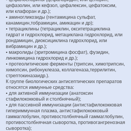
цефазолин, или кефзол, цефалексин, цефатоксим,
или клафоран и др.);
• аминогликозиды (гентамицина сульфат,
канамицин,тобрамицин, амикацин и др);
• тетрациклины (тетрациклин, окситетрациклина
гидрат и гидрохлорид, метациклана гидрохлорид, или
рондамицин, диоксициклина гидрохлорид, или
вибрамицин и др.);
• макролиды (эритромицина фосфат), фузидин,
линкомицина гидрохлорид и др.);
• протеолитические ферменты (трипсин, химотрипсин,
химопсин, рибонуклеаза, коллагеназа,террилитин,
стрептокиназаидр.).
К группе биологических антисептических препаратов
относятся иммунные средства:
• для активной иммунизации (анатоксин
стафилококковый и столбнячный);
• для пассивной иммунизации (антистафилококковая
гипериммунная плазма, антистафилококковый
гаммаглобулин, противостолбнячный гаммаглобулин,
противостолбнячная сыворотка, противогангренозная
сыворотка);