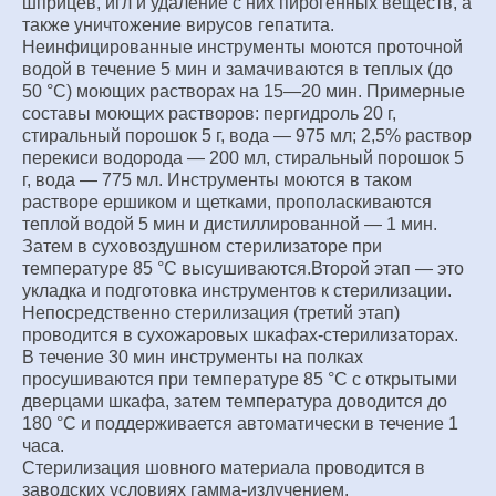
шприцев, игл и удаление с них пирогенных веществ, а
также уничтожение вирусов гепатита.
Неинфицированные инструменты моются проточной
водой в течение 5 мин и замачиваются в теплых (до
50 °С) моющих растворах на 15—20 мин. Примерные
составы моющих растворов: пергидроль 20 г,
стиральный порошок 5 г, вода — 975 мл; 2,5% раствор
перекиси водорода — 200 мл, стиральный порошок 5
г, вода — 775 мл. Инструменты моются в таком
растворе ершиком и щетками, прополаскиваются
теплой водой 5 мин и дистиллированной — 1 мин.
Затем в суховоздушном стерилизаторе при
температуре 85 °С высушиваются.Второй этап — это
укладка и подготовка инструментов к стерилизации.
Непосредственно стерилизация (третий этап)
проводится в сухожаровых шкафах-стерилизаторах.
В течение 30 мин инструменты на полках
просушиваются при температуре 85 °С с открытыми
дверцами шкафа, затем температура доводится до
180 °С и поддерживается автоматически в течение 1
часа.
Стерилизация шовного материала проводится в
заводских условиях гамма-излучением.