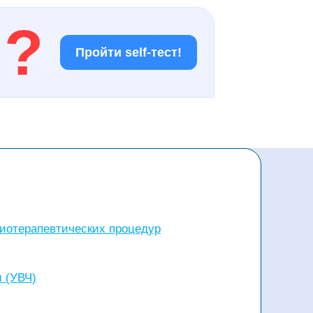
!
?
Пройти self-тест!
зиотерапевтических процедур
 (УВЧ)