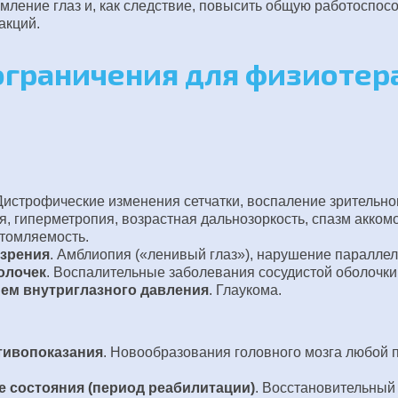
омление глаз и, как следствие, повысить общую работоспосо
акций.
 ограничения для физиоте
 Дистрофические изменения сетчатки, воспаление зрительно
ия, гиперметропия, возрастная дальнозоркость, спазм акк
утомляемость.
зрения
. Амблиопия («ленивый глаз»), нарушение параллел
олочек
. Воспалительные заболевания сосудистой оболочки 
ем внутриглазного давления
. Глаукома.
тивопоказания
. Новообразования головного мозга любой
 состояния (период реабилитации)
. Восстановительный