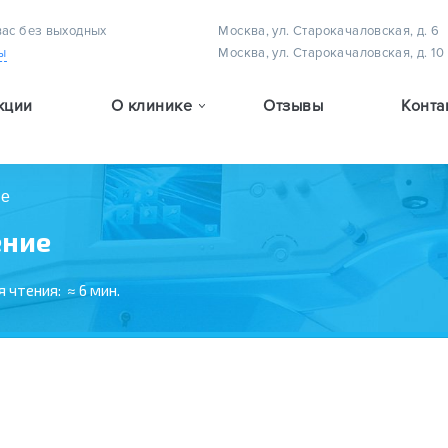
вас без выходных
Москва, ул. Старокачаловская, д. 6
ы
Москва, ул. Старокачаловская, д. 10
кции
О клинике
Отзывы
Конта
Методы лечения астигматизма у детей
Методы лечения амблиопии (плеоптическое лечение)
Методы лечения детского косоглазия
ие
ение
я чтения:
≈ 6 мин.