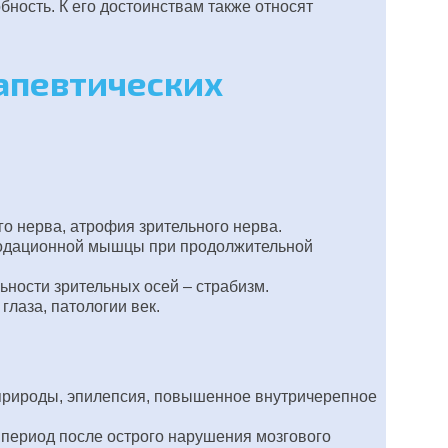
бность. К его достоинствам также относят
рапевтических
го нерва, атрофия зрительного нерва.
омодационной мышцы при продолжительной
ьности зрительных осей – страбизм.
глаза, патологии век.
 природы, эпилепсия, повышенное внутричерепное
 период после острого нарушения мозгового