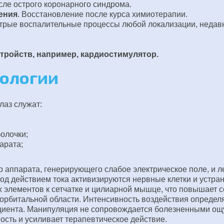
ле острого коронарного синдрома.
ения
. Восстановление после курса химиотерапии.
стрые воспалительные процессы любой локализации, недавн
ройств, например, кардиостимулятор.
мологии
лаз служат:
олочки;
арата;
о аппарата, генерирующего слабое электрическое поле, и 
д действием тока активизируются нервные клетки и устра
 элементов к сетчатке и цилиарной мышце, что повышает с
рбитальной области. Интенсивность воздействия определяе
ациента. Манипуляция не сопровождается болезненными о
сть и усиливает терапевтическое действие.