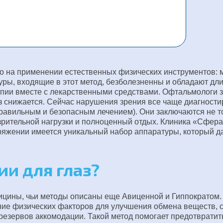
 на применении естественных физических инструментов: ма
уры, входящие в этот метод, безболезненны и обладают д
рапии вместе с лекарственными средствами. Офтальмологи 
з снижается. Сейчас нарушения зрения все чаще диагности
авильным и безопасным лечением). Они заключаются не то
рительной нагрузки и полноценный отдых. Клиника «Сфера
ряжении имеется уникальный набор аппаратуры, который д
ии для глаз?
ицины, чьи методы описаны еще Авиценной и Гиппократом.
ние физических факторов для улучшения обмена веществ, с
 резервов аккомодации. Такой метод помогает предотвратит