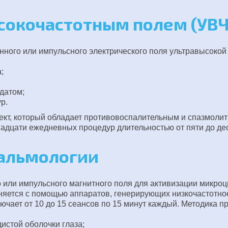
сокочастотным полем (УВЧ
ного или импульсного электрического поля ультравысокой
;
датом;
р.
ект, который обладает противовоспалительным и спазмолити
надцати ежедневных процедур длительностью от пяти до де
тальмологии
 или импульсного магнитного поля для активизации микроц
яется с помощью аппаратов, генерирующих низкочастотное
лючает от 10 до 15 сеансов по 15 минут каждый. Методика п
истой оболочки глаза;