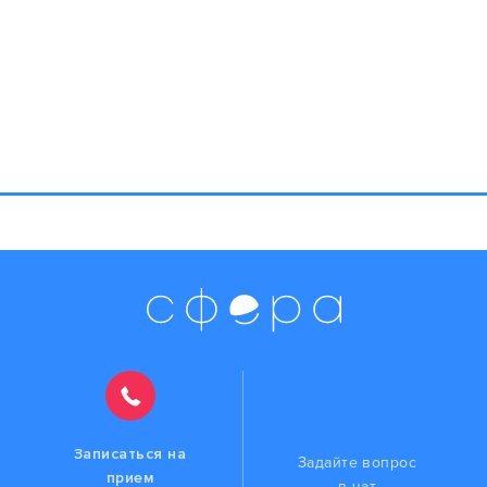
Скачать реквизиты
ООО «АНГРИС» (300 kb)
Записаться на
Задайте вопрос
прием
в чат