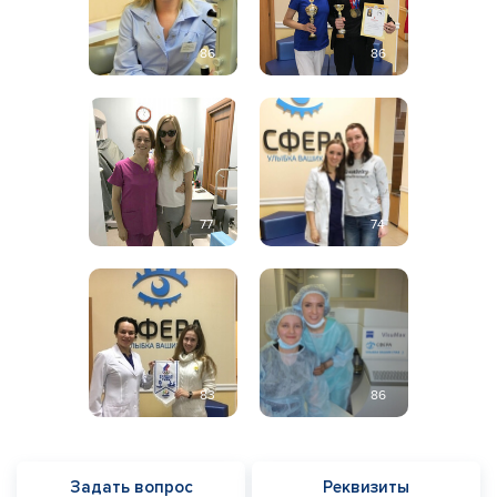
86
86
77
74
83
86
Задать вопрос
Реквизиты