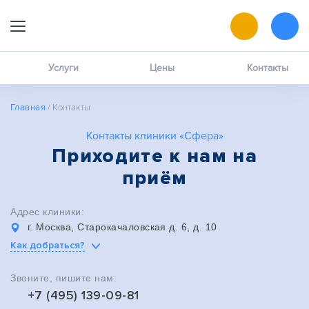
9:00 — 19:00
Онлайн-запись
Услуги
Цены
Контакты
Позвоните мне
Главная
/
Контакты
MAX
Контакты клиники «Сфера»
написать в чат
Приходите к нам на
ВК
приём
написать в чат
Адрес клиники:
г. Москва, Старокачаловская д. 6, д. 10
Как добраться?
Звоните, пишите нам:
+7 (495) 139-09-81