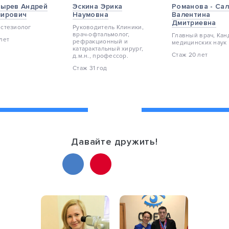
ырев Андрей
Эскина Эрика
Романова - Са
мирович
Наумовна
Валентина
Дмитриевна
естезиолог
Руководитель Клиники,
врач-офтальмолог,
Главный врач, Кан
лет
pефракционный и
медицинских наук
катарактальный хирург,
Стаж 20 лет
д.м.н., профессор.
Стаж 31 год
Давайте дружить!