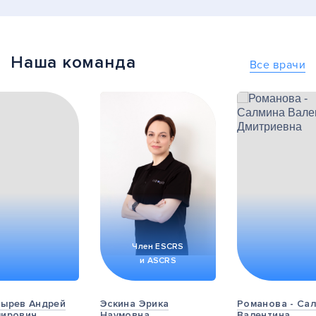
Наша команда
Все врачи
Член ESCRS
и ASCRS
ырев Андрей
Эскина Эрика
Романова - Са
мирович
Наумовна
Валентина