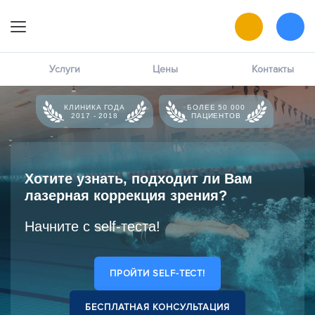
9:00 — 19:00
Онлайн-запись
Услуги
Цены
Контакты
Позвоните мне
КЛИНИКА ГОДА
БОЛЕЕ 50 000
2017 - 2018
ПАЦИЕНТОВ
MAX
написать в чат
ВК
Хотите узнать, подходит ли Вам
написать в чат
лазерная коррекция зрения?
Начните с self-теста!
ПРОЙТИ SELF-ТЕСТ!
БЕСПЛАТНАЯ КОНСУЛЬТАЦИЯ