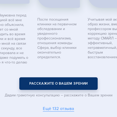
Наумовна перед
После посещения
Учитывая мой а
цией всё мне
клиники на первичном
образ жизни, вме
но объяснила,
обследовании и
профессором вы
ет со мной
увиденного
коррекцию зрен
одить во время
профессионализма,
методу СМАЙЛ –
ии и всё время
отношения команды
эффективный,
 мной на связи
Сфера, выбор клиники
нетравматичный,
секунду, все
окончательно
быстрым
тировала и не
определился.
восстановлением
 даже подумать о
о я что-то делаю
РАССКАЖИТЕ О ВАШЕМ ЗРЕНИИ
Дадим грамотную консультацию –
расскажите о Вашем зрении
Ещё 132 отзыва