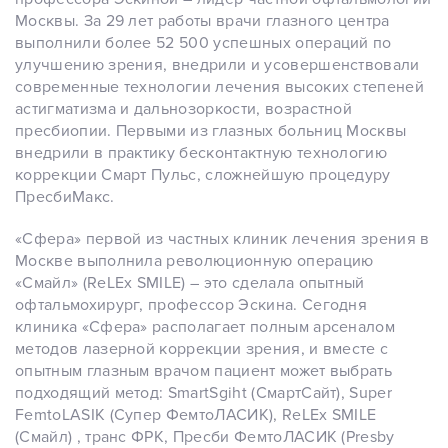
Москвы. За 29 лет работы врачи глазного центра
выполнили более 52 500 успешных операций по
улучшению зрения, внедрили и усовершенствовали
современные технологии лечения высоких степеней
астигматизма и дальнозоркости, возрастной
пресбиопии. Первыми из глазных больниц Москвы
внедрили в практику бесконтактную технологию
коррекции Смарт Пульс, сложнейшую процедуру
ПресбиМакс.
«Сфера» первой из частных клиник лечения зрения в
Москве выполнила революционную операцию
«Смайл» (ReLEx SMILE) – это сделала опытный
офтальмохирург, профессор Эскина. Сегодня
клиника «Сфера» располагает полным арсеналом
методов лазерной коррекции зрения, и вместе с
опытным глазным врачом пациент может выбрать
подходящий метод: SmartSgiht (СмартСайт), Super
FemtoLASIK (Супер ФемтоЛАСИК), ReLEx SMILE
(Смайл) , транс ФРК, Пресби ФемтоЛАСИК (Presby