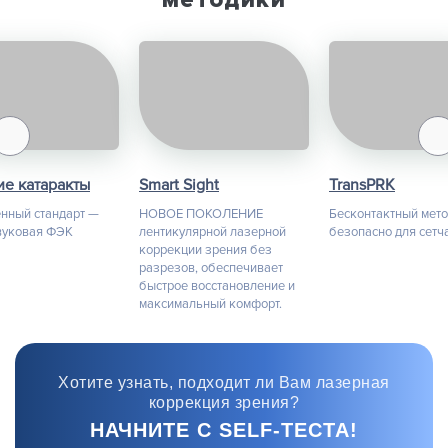
е катаракты
Smart Sight
TransPRK
нный стандарт —
НОВОЕ ПОКОЛЕНИЕ
Бесконтактный мет
вуковая ФЭК
лентикулярной лазерной
безопасно для сетч
коррекции зрения без
разрезов, обеспечивает
быстрое восстановление и
максимальный комфорт.
Хотите узнать, подходит ли Вам лазерная
коррекция зрения?
НАЧНИТЕ С SELF-ТЕСТА!