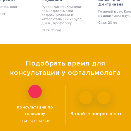
Дмитриевна
естезиолог
Руководитель Клиники,
врач-офтальмолог,
Главный врач, Кан
лет
pефракционный и
медицинских наук
катарактальный хирург,
Стаж 20 лет
д.м.н., профессор.
Стаж 31 год
Подобрать время для
консультации у офтальмолога
Консультация по
Задайте вопрос
в чат
телефону
+7 (495) 139-09-81