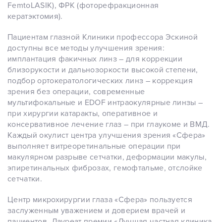
FemtoLASIK), ФРК (фоторефракционная
кератэктомия).
Пациентам глазной Клиники профессора Эскиной
доступны все методы улучшения зрения:
имплантация факичных линз – для коррекции
близорукости и дальнозоркости высокой степени,
подбор ортокератологических линз – коррекция
зрения без операции, современные
мультифокальные и EDOF интраокулярные линзы –
при хирургии катаракты, оперативное и
консервативное лечение глаз – при глаукоме и ВМД.
Каждый окулист центра улучшения зрения «Сфера»
выполняет витреоретинальные операции при
макулярном разрыве сетчатки, деформации макулы,
эпиретинальных фиброзах, гемофтальме, отслойке
сетчатки.
Центр микрохирургии глаза «Сфера» пользуется
заслуженным уважением и доверием врачей и
пациентов. Лауреат премии «Лучшая частная клиника