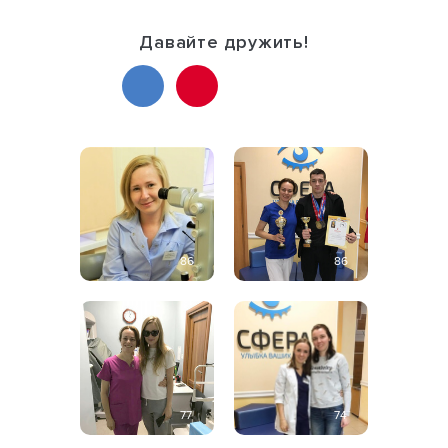
Давайте дружить!
86
86
77
74