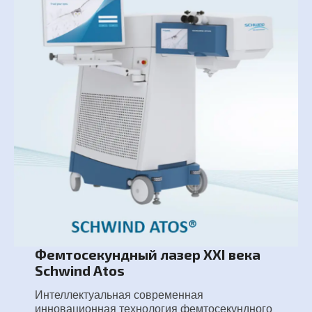
Фемтосекундный лазер XXI века
Schwind Atos
Интеллектуальная современная
инновационная технология фемтосекундного