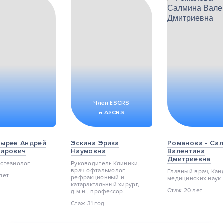
Член ESCRS
и ASCRS
ырев Андрей
Эскина Эрика
Романова - Са
мирович
Наумовна
Валентина
Дмитриевна
естезиолог
Руководитель Клиники,
врач-офтальмолог,
Главный врач, Кан
лет
pефракционный и
медицинских наук
катарактальный хирург,
Стаж 20 лет
д.м.н., профессор.
Стаж 31 год