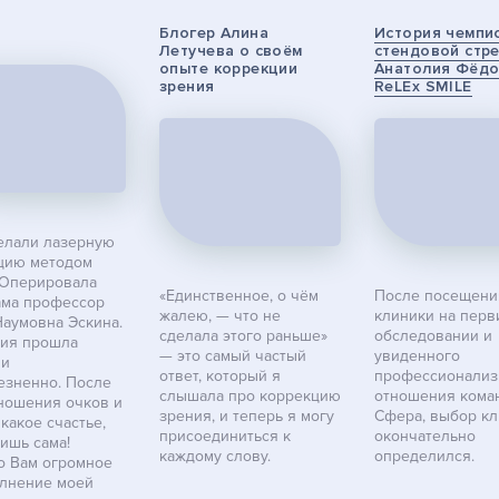
Блогер Алина
История чемпи
Летучева о своём
стендовой стр
опыте коррекции
Анатолия Фёдо
зрения
ReLEx SMILE
елали лазерную
цию методом
 Оперировала
«Единственное, о чём
После посещени
ама профессор
жалею, — что не
клиники на пер
Наумовна Эскина.
сделала этого раньше»
обследовании и
ия прошла
— это самый частый
увиденного
 и
ответ, который я
профессионализ
езненно. После
слышала про коррекцию
отношения кома
 ношения очков и
зрения, и теперь я могу
Сфера, выбор к
какое счастье,
присоединиться к
окончательно
ишь сама!
каждому слову.
определился.
о Вам огромное
олнение моей