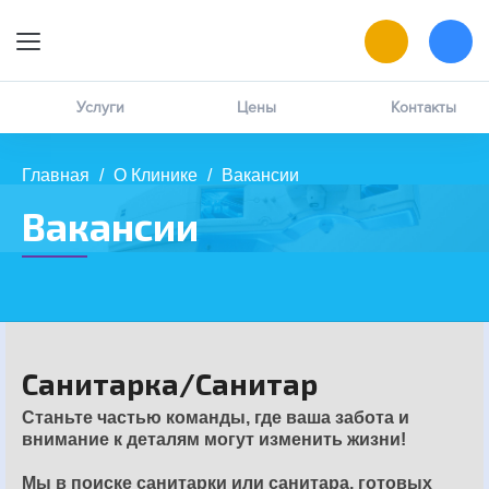
9:00 — 19:00
Онлайн-запись
Услуги
Цены
Контакты
Позвоните мне
Главная
/
О Клинике
/
Вакансии
MAX
Вакансии
написать в чат
ВК
написать в чат
Санитарка/Санитар
Станьте частью команды, где ваша забота и
внимание к деталям могут изменить жизни!
Мы в поиске санитарки или санитара, готовых