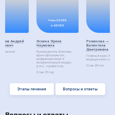
Член ESCRS
и ASCRS
ырев Андрей
Эскина Эрика
Романова — Са
мирович
Наумовна
Валентина
Дмитриевна
естезиолог
Руководитель Клиники,
врач-офтальмолог,
Главный врач, Кан
лет
pефракционный и
медицинских наук
катарактальный хирург,
Стаж
20 лет
д.м.н., профессор.
Стаж
31 год
Этапы лечения
Вопросы и ответы
Вопросы и ответы