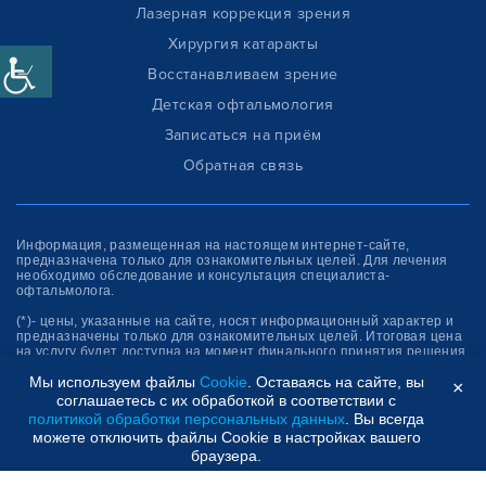
Лазерная коррекция зрения
Хирургия катаракты
Восстанавливаем зрение
Детская офтальмология
Записаться на приём
Обратная связь
Информация, размещенная на настоящем интернет-сайте,
предназначена только для ознакомитель­ных целей. Для лечения
необходимо обследование и консультация специалиста-
офтальмолога.
(*)- цены, указанные на сайте, носят информационный характер и
предназначены только для ознакомительных целей. Итоговая цена
на услугу будет доступна на момент финального принятия решения
об оплате услуги.
Мы используем файлы
Cookie
. Оставаясь на сайте, вы
×
соглашаетесь с их обработкой в соответствии с
Клиника “СФЕРА”
политикой обработки персональных данных
. Вы всегда
можете отключить файлы Cookie в настройках вашего
браузера.