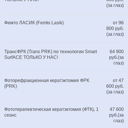
(за глаз)
Фемто ЛАСИК (Femto Lasik)
от 96
800 руб.
(за глаз)
ТрансФРК (Trans PRK) по технологии Smart
64 900
SurfACE ТОЛЬКО У НАС!
руб.(за
глаз)
Фоторефракционная кератэктомия ФРК
от 47
(PRK)
600 руб.
(за глаз)
Фототерапевтическая кератэктомия (ФТК), 1
47 600
сеанс
руб.(за
глаз)