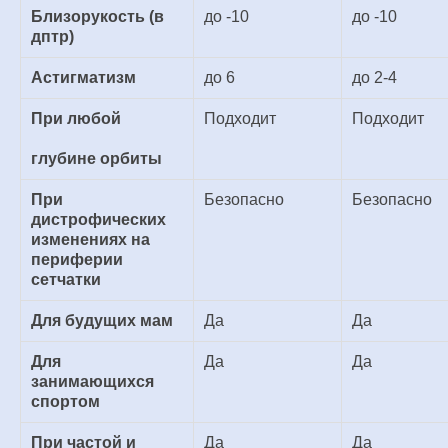
Близорукость (в
до -10
до -10
дптр)
Астигматизм
до 6
до 2-4
При любой
Подходит
Подходит
глубине орбиты
При
Безопасно
Безопасно
дистрофических
изменениях на
периферии
сетчатки
Для будущих мам
Да
Да
Для
Да
Да
занимающихся
спортом
При частой и
Да
Да