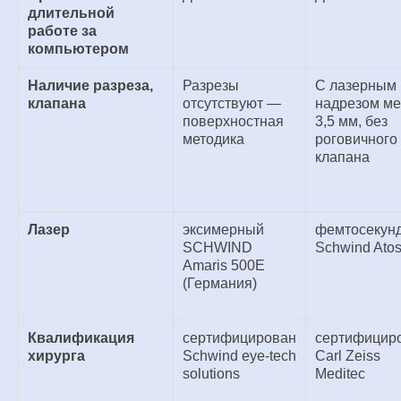
длительной
работе за
компьютером
Наличие разреза,
Разрезы
С лазерным
клапана
отсутствуют —
надрезом м
поверхностная
3,5 мм, без
методика
роговичного
клапана
Лазер
эксимерный
фемтосекун
SCHWIND
Schwind Ato
Amaris 500Е
(Германия)
Квалификация
сертифицирован
сертифицир
хирурга
Schwind eye-tech
Carl Zeiss
solutions
Meditec