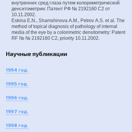
внутренних сред глаза путем колориметрической
денситометрии: Патент РФ № 2192160 С2 от
10.11.2002.
Eskina
E
.
N
.,
Shamshinova
A
.
M
.,
Petrov
A
.
S
.
et
al
.
The
method of topical diagnosis of pathology of internal
media of the eye by a colorimetric densitometry: Patent
RF № № 2192160
С
2, priority 10.11.2002.
Научные публикации
1994 год.
1995 год.
1996 год.
1997 год.
1998 год.