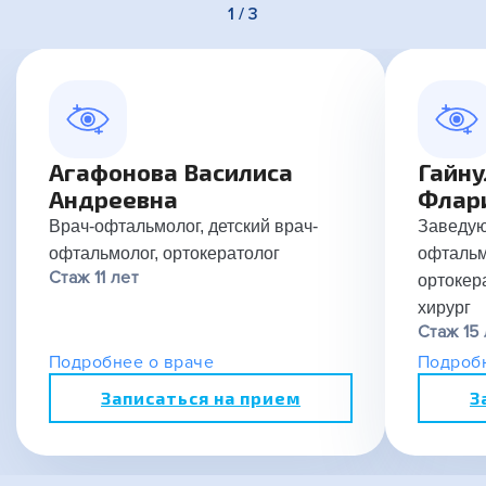
1 / 3
Агафонова Василиса
Гайну
Андреевна
Флар
Врач-офтальмолог, детский врач-
Заведую
офтальмолог, ортокератолог
офтальм
Стаж 11 лет
ортокер
хирург
Стаж 15 
Подробнее о враче
Подробн
Записаться на прием
З