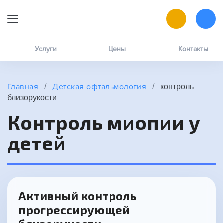
9:00 — 19:00
Онлайн-запись
Услуги
Цены
Контакты
Позвоните мне
Главная
Детская офтальмология
/
/
контроль
MAX
близорукости
написать в чат
Контроль миопии у
ВК
написать в чат
детей
Активный контроль
прогрессирующей