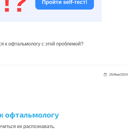
!
?
Пройти self-тест!
ся к офтальмологу с этой проблемой?
25/Фев/2024
 к офтальмологу
читься их распознавать.