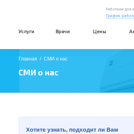
Работаем для 
График работ
Услуги
Врачи
Цены
А
9:00 — 19:00
Главная
/
СМИ о нас
СМИ о нас
Хотите узнать, подходит ли Вам