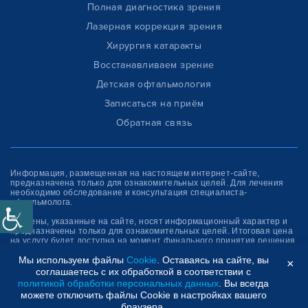
Полная диагностика зрения
Лазерная коррекция зрения
Хирургия катаракты
Восстанавливаем зрение
Детская офтальмология
Записаться на приём
Обратная связь
Информация, размещенная на настоящем интернет-сайте,
предназначена только для ознакомитель­ных целей. Для лечения
необходимо обследование и консультация специалиста-
офтальмолога.
(*)- цены, указанные на сайте, носят информационный характер и
предназначены только для ознакомительных целей. Итоговая цена
на услугу будет доступна на момент финального принятия решения
об оплате услуги.
Мы используем файлы
Cookie
. Оставаясь на сайте, вы
×
соглашаетесь с их обработкой в соответствии с
Клиника “СФЕРА”
политикой обработки персональных данных
. Вы всегда
можете отключить файлы Cookie в настройках вашего
браузера.