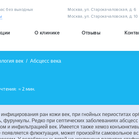
вас без выходных
Москва, ул. Старокачаловская, д. 6
ы
Москва, ул. Старокачаловская, д. 10
кции
О клинике
Отзывы
Конта
Методы лечения астигматизма у детей
Методы лечения амблиопии (плеоптическое лечение)
Методы лечения детского косоглазия
ология век
/
Абсцесс века
 чтения:
≈ 2 мин.
те инфицирования ран кожи век, при гнойных периоститах о
, фурункулы. Редко при септических заболеваниях абсцесс 
ом и инфильтрацией век. Имеется также хемоз конъюнктивы
е появляется флюктуация, может произойти самовольное вс