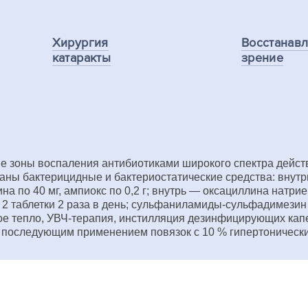
Хирургия
Восстанав
катаракты
зрение
е зоны воспаления антибиотиками широкого спектра дейс
азаны бактерицидные и бактериостатические средства: вн
на по 40 мг, ампиокс по 0,2 г; внутрь — оксациллина натриев
о 2 таблетки 2 раза в день; сульфаниламиды-сульфадимезин по
 сухое тепло, УВЧ-терапия, инстилляция дезинфицирующих к
 последующим применением повязок с 10 % гипертонически