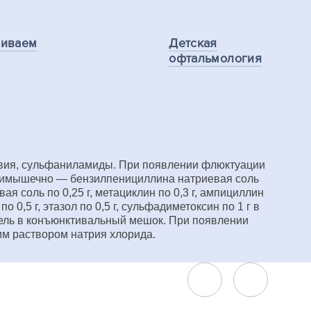
ливаем
Детская
офтальмология
твия, сульфаниламиды. При появлении флюктуации
утримышечно — бензилпенициллина натриевая соль
ая соль по 0,25 г, метациклин по 0,3 г, ампициллин
 0,5 г, этазол по 0,5 г, сульфадиметоксин по 1 г в
апель в конъюнктивальный мешок. При появлении
м раствором натрия хлорида.