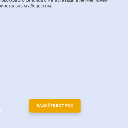
коккового сепсиса с метастазами в легкие, почки
риостальным абсцессом.
ЗАДАЙТЕ ВОПРОС
е