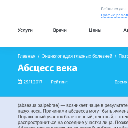
Работаем для 
График работ
Услуги
Врачи
Цены
А
9:00 — 19:00
Главная
/
Энциклопедия глазных болезней
/
Пат
Абсцесс века
29.11.2017
Рейтинг:
Время
(absesus palpebrae) — возникает чаще в результа
пазух носа. Причинами абсцесса могут быть ячмень
Пораженный участок болезненный, плотный, с отек
распространиться на соседние участки лица. Позж