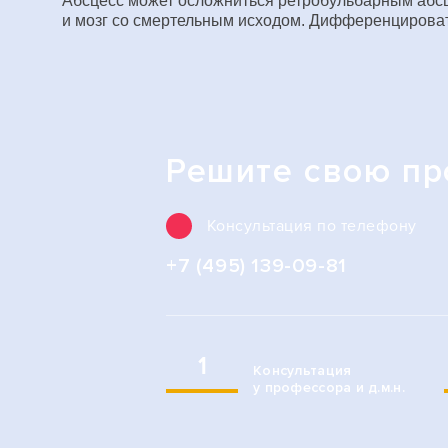
Абсцесс может осложниться ретробульбарным абсце
и мозг со смертельным исходом. Дифференцироват
Решите свою п
Консультация по телефону
+7 (495) 139-09-81
1
Консультация
у профессора и д.м.н.