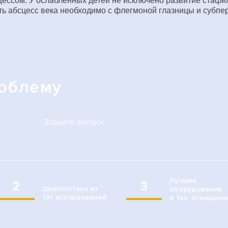
ссом. У ослабленных детей не исключено развитие стафило
ь абсцесс века необходимо с флегмоной глазницы и субпе
роблему
Задайте вопрос
Лучшее
2
3
Диагностика из
оборудование
13+ исследований
и тех. оснащени