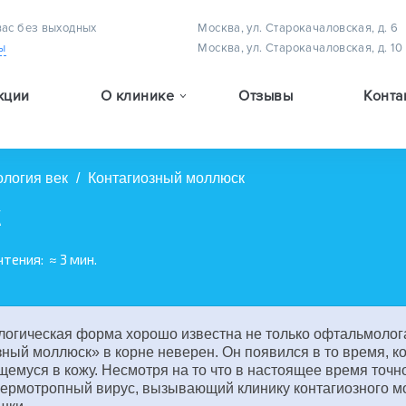
вас без выходных
Москва, ул. Старокачаловская, д. 6
ы
Москва, ул. Старокачаловская, д. 10
кции
О клинике
Отзывы
Конта
Методы лечения астигматизма у детей
Методы лечения амблиопии (плеоптическое лечение)
Методы лечения детского косоглазия
ология век
/
Контагиозный моллюск
к
чтения:
≈ 3 мин.
огическая форма хорошо известна не только офтальмолога
зный моллюск» в корне неверен. Он появился в то время, к
муся в кожу. Несмотря на то что в настоящее время точн
 Дермотропный вирус, вызывающий клинику контагиозного м