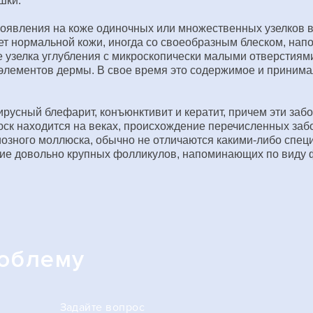
шки.
появления на коже одиночных или множественных узелков в
вет нормальной кожи, иногда со своеобразным блеском, н
е узелка углубления с микроскопически малыми отверстиям
 элементов дермы. В свое время это содержимое и принима
русный блефарит, конъюнктивит и кератит, причем эти заб
люск находится на веках, происхождение перечисленных заб
гиозного моллюска, обычно не отличаются какими-либо спе
ичие довольно крупных фолликулов, напоминающих по виду 
роблему
Задайте вопрос