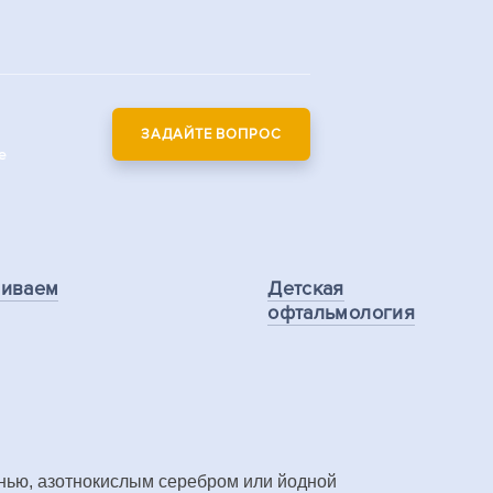
ЗАДАЙТЕ ВОПРОС
е
ливаем
Детская
офтальмология
енью, азотнокислым серебром или йодной