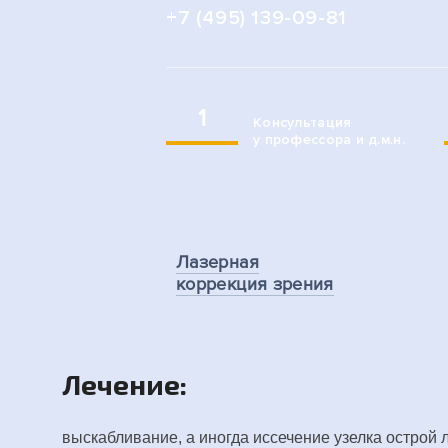
+7 (495) 139-09-81
1
Консультация
у профессора и д.м.н.
Лазерная
коррекция зрения
Лечение:
выскабливание, а иногда иссечение узелка остро