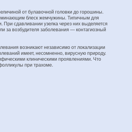
еличиной от булавочной головки до горошины.
апоминающим блеск жемчужины. Типичным для
и. При сдавливании узелка через них выделяется
ли за возбудителя заболевания — контагиозный
олевания возникают независимо от локализации
олеваний имеет, несомненно, вирусную природу.
цифическими клиническими проявлениями. Что
фолликулы при трахоме.