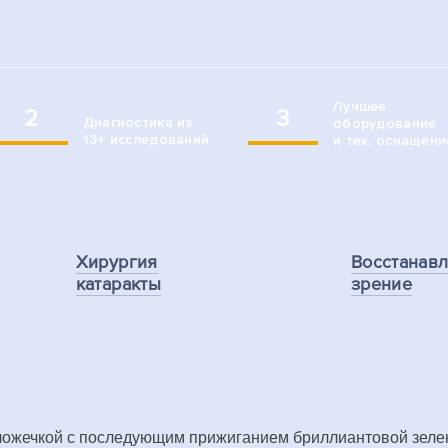
Лучшее
2
3
Диагностика из
оборудование
13+ исследований
и тех. оснащени
Хирургия
Восстанав
катаракты
зрение
й ложечкой с последующим прижиганием бриллиантовой зел