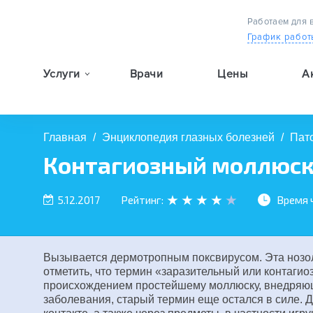
Работаем для 
График работ
Услуги
Врачи
Цены
А
9:00 — 19:00
Главная
/
Энциклопедия глазных болезней
/
Пат
Контагиозный моллюс
5.12.2017
Рейтинг:
Время 
Вызывается дермотропным поксвирусом. Эта нозол
отметить, что термин «заразительный или контагио
происхождением простейшему моллюску, внедряюще
заболевания, старый термин еще остался в силе.