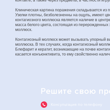
контакте, а также через предметы, в частности игру
Клиническая картина поражения складывается из 
Узелки плотны, безболезненны на ощупь, имеют ц
контагиозного моллюска является наличие в центр
масса белого цвета, состоящая из перерожденных
моллюск.
Контагиозный моллюск может вызывать упорный ви
моллюска. В тех случаях, когда контагиозный мол
Блефарит и кератит, возникающие на почве конта
касается конъюнктивита, то ему свойственно нал
Решите свою п
Консультация по телефону