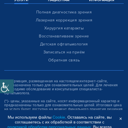
УСЛУГИ
ПАЦИЕНТАМ
ИНФОРМАЦИЯ
Полная диагностика зрения
Лазерная коррекция зрения
Хирургия катаракты
Восстанавливаем зрение
Детская офтальмология
Записаться на приём
Обратная связь
Информация, размещенная на настоящем интернет-сайте,
предназначена только для ознакомитель­ных целей. Для лечения
необходимо обследование и консультация специалиста-
офтальмолога.
(*)- цены, указанные на сайте, носят информационный характер и
предназначены только для ознакомительных целей. Итоговая цена
на услугу будет доступна на момент финального принятия решения
об оплате услуги.
Мы используем файлы
Cookie
. Оставаясь на сайте, вы
×
соглашаетесь с их обработкой в соответствии с
Клиника “СФЕРА”
политикой обработки персональных данных
. Вы всегда