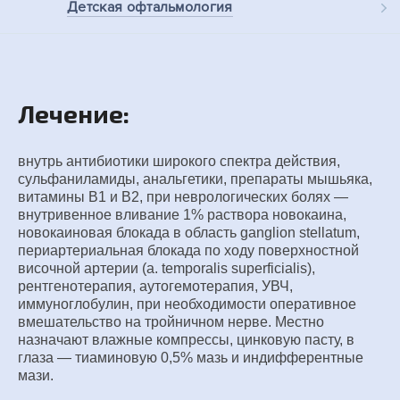
Детская
офтальмология
Лечение:
внутрь антибиотики широкого спектра действия,
сульфаниламиды, анальгетики, препараты мышьяка,
витамины В1 и В2, при неврологических болях —
внутривенное вливание 1% раствора новокаина,
новокаиновая блокада в область ganglion stellatum,
периартериальная блокада по ходу поверхностной
височной артерии (a. temporalis superficialis),
рентгенотерапия, аутогемотерапия, УВЧ,
иммуноглобулин, при необходимости оперативное
вмешательство на тройничном нерве. Местно
назначают влажные компрессы, цинковую пасту, в
глаза — тиаминовую 0,5% мазь и индифферентные
мази.