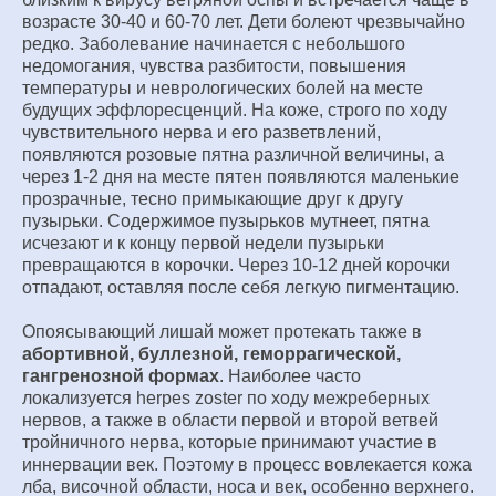
возрасте 30-40 и 60-70 лет. Дети болеют чрезвычайно
редко. Заболевание начинается с небольшого
недомогания, чувства разбитости, повышения
температуры и неврологических болей на месте
будущих эффлоресценций. На коже, строго по ходу
чувствительного нерва и его разветвлений,
появляются розовые пятна различной величины, а
через 1-2 дня на месте пятен появляются маленькие
прозрачные, тесно примыкающие друг к другу
пузырьки. Содержимое пузырьков мутнеет, пятна
исчезают и к концу первой недели пузырьки
превращаются в корочки. Через 10-12 дней корочки
отпадают, оставляя после себя легкую пигментацию.
Опоясывающий лишай может протекать также в
абортивной, буллезной, геморрагической,
гангренозной формах
. Наиболее часто
локализуется herpes zoster по ходу межреберных
нервов, а также в области первой и второй ветвей
тройничного нерва, которые принимают участие в
иннервации век. Поэтому в процесс вовлекается кожа
лба, височной области, носа и век, особенно верхнего.