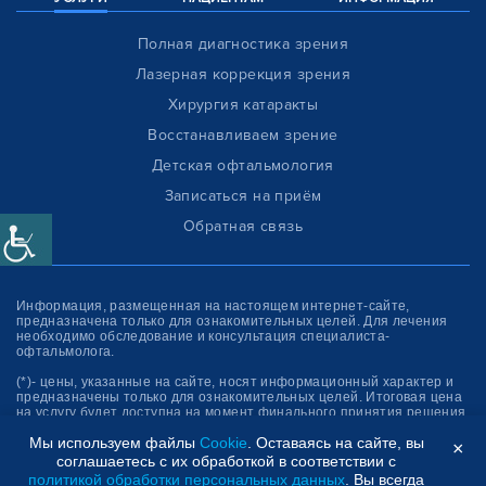
Полная диагностика зрения
Лазерная коррекция зрения
Хирургия катаракты
Восстанавливаем зрение
Детская офтальмология
Записаться на приём
Обратная связь
Информация, размещенная на настоящем интернет-сайте,
предназначена только для ознакомитель­ных целей. Для лечения
необходимо обследование и консультация специалиста-
офтальмолога.
(*)- цены, указанные на сайте, носят информационный характер и
предназначены только для ознакомительных целей. Итоговая цена
на услугу будет доступна на момент финального принятия решения
об оплате услуги.
Мы используем файлы
Cookie
. Оставаясь на сайте, вы
×
соглашаетесь с их обработкой в соответствии с
Клиника “СФЕРА”
политикой обработки персональных данных
. Вы всегда