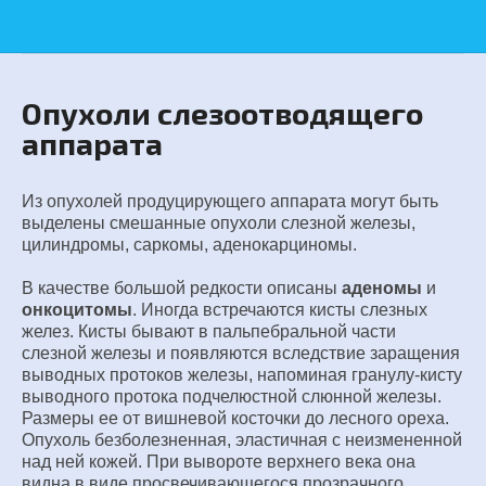
Опухоли слезоотводящего
аппарата
Из опухолей продуцирующего аппарата могут быть
выделены смешанные опухоли слезной железы,
цилиндромы, саркомы, аденокарциномы.
В качестве большой редкости описаны
аденомы
и
онкоцитомы
. Иногда встречаются кисты слезных
желез. Кисты бывают в пальпебральной части
слезной железы и появляются вследствие заращения
выводных протоков железы, напоминая гранулу-кисту
выводного протока подчелюстной слюнной железы.
Размеры ее от вишневой косточки до лесного ореха.
Опухоль безболезненная, эластичная с неизмененной
над ней кожей. При вывороте верхнего века она
видна в виде просвечивающегося прозрачного