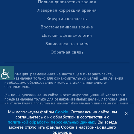
Полная диагностика зрения
Лазерная коррекция зрения
Хирургия катаракты
Восстанавливаем зрение
Детская офтальмология
Записаться на приём
Обратная связь
Информация, размещенная на настоящем интернет-сайте,
предназначена только для ознакомитель­ных целей. Для лечения
необходимо обследование и консультация специалиста-
офтальмолога.
(*)- цены, указанные на сайте, носят информационный характер и
предназначены только для ознакомительных целей. Итоговая цена
на услугу будет доступна на момент финального принятия решения
об оплате услуги.
Мы используем файлы
Cookie
. Оставаясь на сайте, вы
×
соглашаетесь с их обработкой в соответствии с
Клиника “СФЕРА”
политикой обработки персональных данных
. Вы всегда
можете отключить файлы Cookie в настройках вашего
браузера.