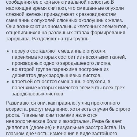
сообщения ее с конъюнктивальной полостью.В
настоящее время считают, что смешанные опухоли
слезной железы принадлежат к разновидностям
смешанных опухолей слюнных околоушных желез.
Они возникают из аномальных клеточных элементов,
отщепившихся на различных этапах формирования
зародыша. Разделяют на три группы:
первую составляют смешанные опухоли,
паренхима которых состоит из нескольких тканей,
производных одного зародышевого листка,
во второй группе паренхима построена из
дериватов двух зародышевых листков,
к третьей относятся смешанные опухоли, в
паренхиме которых имеются элементы всех трех
зародышевых листков.
Развиваются они, как правило, у лиц преклонного
возраста, растут медленно, хотя есть случаи быстрого
роста. Главными симптомами являются
неврологические боли и экзофтальм. Реже бывает
диплопия (двоение) и визуальные расстройства. На
глазном дне часты изменения в виде застойного