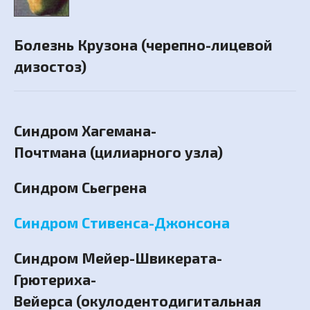
Болезнь Крузона (черепно-лицевой
дизостоз)
Синдром Хагемана-
Почтмана (цилиарного узла)
Синдром Сьегрена
Синдром Стивенса-Джонсона
Синдром Мейер-Швикерата-
Грютериха-
Вейерса (окулодентодигитальная