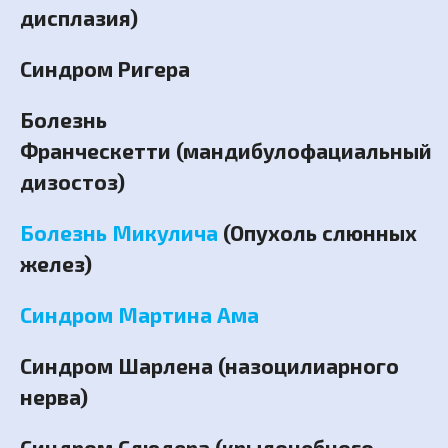
дисплазия)
Синдром Ригера
Болезнь
Франческетти (мандибулофациальный
дизостоз)
Болезнь Микулича
(Опухоль слюнных
желез)
Синдром Мартина Ама
Синдром Шарлена (назоцилиарного
нерва)
Синдром Слюдера (крылонебного