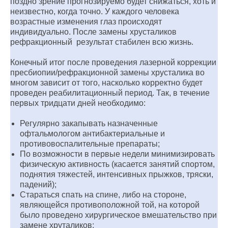
поздно зрение прогнозируемо будет снижаться, хоть и
неизвестно, когда точно. У каждого человека
возрастные изменения глаз происходят
индивидуально. После замены хрусталиков
рефракционный результат стабилен всю жизнь.
Конечный итог после проведения лазерной коррекции
пресбиопии/рефракционной замены хрусталика во
многом зависит от того, насколько корректно будет
проведен реабилитационный период. Так, в течение
первых тридцати дней необходимо:
Регулярно закапывать назначенные
офтальмологом антибактериальные и
противовоспалительные препараты;
По возможности в первые недели минимизировать
физическую активность (касается занятий спортом,
поднятия тяжестей, интенсивных прыжков, тряски,
падений);
Стараться спать на спине, либо на стороне,
являющейся противоположной той, на которой
было проведено хирургическое вмешательство при
замене хруталиков;