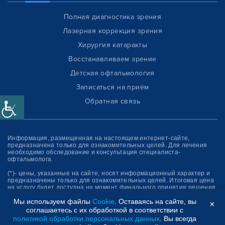
Полная диагностика зрения
Лазерная коррекция зрения
Хирургия катаракты
Восстанавливаем зрение
Детская офтальмология
Записаться на приём
Обратная связь
Информация, размещенная на настоящем интернет-сайте,
предназначена только для ознакомитель­ных целей. Для лечения
необходимо обследование и консультация специалиста-
офтальмолога.
(*)- цены, указанные на сайте, носят информационный характер и
предназначены только для ознакомительных целей. Итоговая цена
на услугу будет доступна на момент финального принятия решения
об оплате услуги.
Мы используем файлы
Cookie
. Оставаясь на сайте, вы
×
соглашаетесь с их обработкой в соответствии с
Клиника “СФЕРА”
политикой обработки персональных данных
. Вы всегда