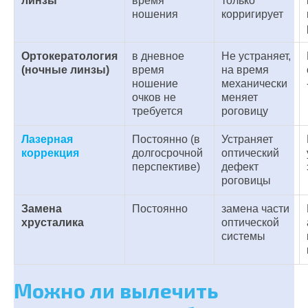
линзы
время
только
ношения
корригирует
Ортокератология
в дневное
Не устраняет,
(ночные линзы)
время
на время
ношение
механически
очков не
меняет
требуется
роговицу
Лазерная
Постоянно (в
Устраняет
коррекция
долгосрочной
оптический
перспективе)
дефект
роговицы
Замена
Постоянно
замена части
хрусталика
оптической
системы
Можно ли вылечить