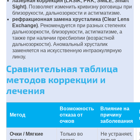
лазерная коррекция (LASIK, PRK, SMILE, Smart
Sight)
. Позволяет изменить кривизну роговицы при
близорукости, дальнозоркости и астигматизме.
рефракционная замена хрусталика (Clear Lens
Exchange)
. Рекомендуется при разных степенях
дальнозоркости, близорукости, астигматизме, а
также при наличии пресбиопии (возрастной
дальнозоркости). Аномальный хрусталик
заменяется на искусственную интраокулярную
линзу.
Сравнительная таблица
методов коррекции и
лечения
Возможность
Влияние на
Метод
отказа от
причину
очков
заболевания
Очки / Мягкие
Только во
Не устраняет,