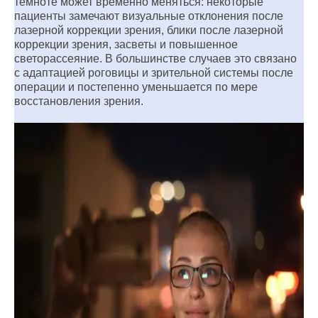
темноте может временно меняться: некоторые
пациенты замечают визуальные отклонения после
лазерной коррекции зрения, блики после лазерной
коррекции зрения, засветы и повышенное
светорассеяние. В большинстве случаев это связано
с адаптацией роговицы и зрительной системы после
операции и постепенно уменьшается по мере
восстановления зрения.