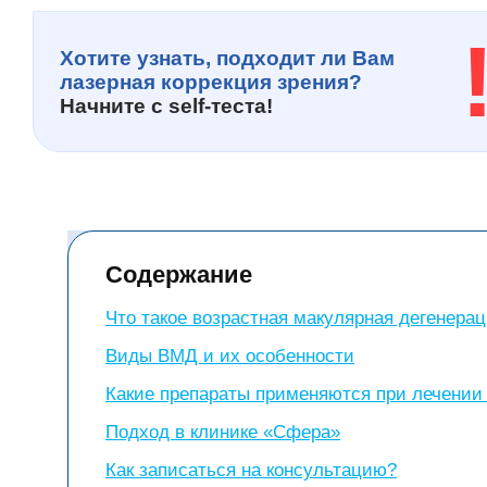
Хотите узнать, подходит ли Вам
лазерная коррекция зрения?
Начните с
self-теста!
Содержание
Что такое возрастная макулярная дегенера
Виды ВМД и их особенности
Какие препараты применяются при лечени
Подход в клинике «Сфера»
Как записаться на консультацию?