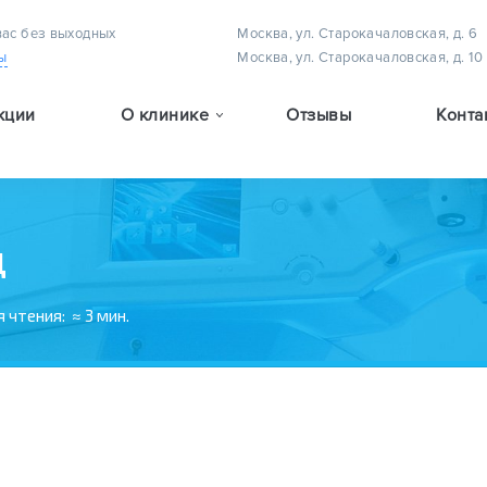
вас без выходных
Москва, ул. Старокачаловская, д. 6
ы
Москва, ул. Старокачаловская, д. 10
кции
О клинике
Отзывы
Конта
Методы лечения астигматизма у детей
Методы лечения амблиопии (плеоптическое лечение)
Методы лечения детского косоглазия
Д
 чтения:
≈ 3 мин.