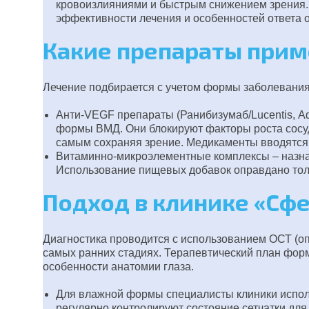
кровоизлияниями и быстрым снижением зрения.
эффективности лечения и особенностей ответа 
Какие препараты прим
Лечение подбирается с учетом формы заболевания
Анти-VEGF препараты (Ранибизумаб/Lucentis, А
формы ВМД. Они блокируют факторы роста сосудо
самым сохраняя зрение. Медикаменты вводятся 
Витаминно-микроэлементные комплексы – назнач
Использование пищевых добавок оправдано тол
Подход в клинике «Сф
Диагностика проводится с использованием ОСТ (о
самых ранних стадиях. Терапевтический план фор
особенности анатомии глаза.
Для влажной формы специалисты клиники испол
регулярно контролируют состояние сетчатки дл