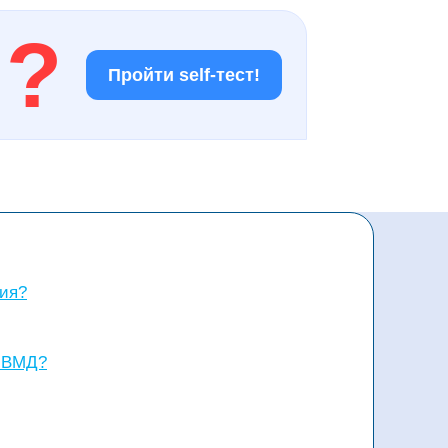
!
?
Пройти self-тест!
ция?
и ВМД?