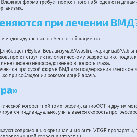
 Влажная форма требует постоянного наблюдения и динами
организма.
еняются при лечении ВМД
 и индивидуальных особенностей пациента.
флиберцепт/Eylea, Бевацизумаб/Avastin, Фарицимаб/Vabism
в, препятствуя их патологическому разрастанию, подавляя
инъекционно непосредственно в полость глаза.
аются при сухой форме ВМД для поддержания клеток сетч
ько при соблюдении рекомендаций врача.
ера»
птической когерентной томографии), ангиоОСТ и других ме
мируется индивидуально, учитывается скорость прогрессир
ьзуют современные оригинальные анти-VEGF препараты, 
я своевременной коррекции терапии.