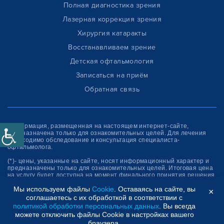
Полная диагностика зрения
Лазерная коррекция зрения
Хирургия катаракты
Восстанавливаем зрение
Детская офтальмология
Записаться на приём
Обратная связь
Информация, размещенная на настоящем интернет-сайте,
предназначена только для ознакомитель­ных целей. Для лечения
необходимо обследование и консультация специалиста-
офтальмолога.
(*)- цены, указанные на сайте, носят информационный характер и
предназначены только для ознакомительных целей. Итоговая цена
на услугу будет доступна на момент финального принятия решения
об оплате услуги.
Мы используем файлы
Cookie
. Оставаясь на сайте, вы
×
соглашаетесь с их обработкой в соответствии с
Клиника “СФЕРА”
политикой обработки персональных данных
. Вы всегда
можете отключить файлы Cookie в настройках вашего
браузера.