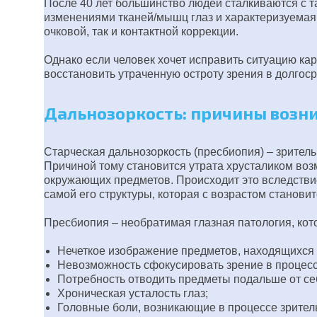
После 40 лет большинство людей сталкиваются с т
изменениями тканей/мышц глаз и характеризуемая 
очковой, так и контактной коррекции.
Однако если человек хочет исправить ситуацию кард
восстановить утраченную остроту зрения в долгос
Дальнозоркость: причины возн
Старческая дальнозоркость (пресбиопия) – зрител
Причиной тому становится утрата хрусталиком воз
окружающих предметов. Происходит это вследствие
самой его структуры, которая с возрастом становит
Пресбиопия – необратимая глазная патология, кот
Нечеткое изображение предметов, находящихся 
Невозможность сфокусировать зрение в процесс
Потребность отводить предметы подальше от себ
Хроническая усталость глаз;
Головные боли, возникающие в процессе зрител