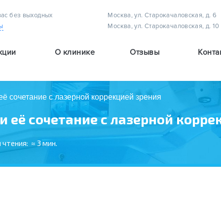
вас без выходных
Москва, ул. Старокачаловская, д. 6
ы
Москва, ул. Старокачаловская, д. 10
кции
О клинике
Отзывы
Конта
Методы лечения астигматизма у детей
Методы лечения амблиопии (плеоптическое лечение)
Методы лечения детского косоглазия
её сочетание с лазерной коррекцией зрения
и её сочетание с лазерной корре
 чтения:
≈ 3 мин.