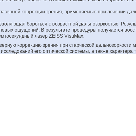
азерной коррекции зрения, применяемые при лечении дальн
воляющая бороться с возрастной дальнозоркостью. Результ
левых ощущений. В результате процедуры получается восс
емтосекундный лазер ZEISS VisuMax.
азерную коррекцию зрения при старческой дальнозоркости м
исследований его оптической системы, а также характера т