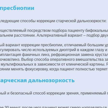
 пресбиопии
ледующие способы коррекции старческой дальнозоркости:
уществляемый посредством подбора пациенту бифокальных 
дальнем расстоянии. Альтернативный вариант – подбор двух
й вариант коррекции пресбиопии, отличаемый большим удоб
улировать число используемых диоптрий в каждом глазу и т
имплантация факичных линз, рефракционная замена хрустал
чков/линз. Выбор способа оперативного вмешательства зави
 мультифокальных в зависимости от клинической картины. 
тоянии менять фокусировку, когда пациент полностью теряет
тарческая дальнозоркость
ый и безопасный способ коррекции зрения, применяемый п
е 30 минут, после чего пациент может смело направляться