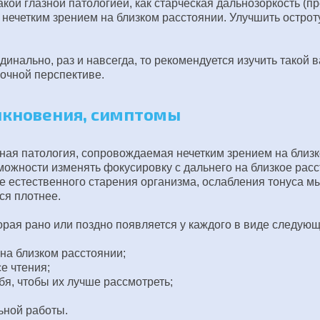
акой глазной патологией, как старческая дальнозоркость (
нечетким зрением на близком расстоянии. Улучшить острот
инально, раз и навсегда, то рекомендуется изучить такой в
рочной перспективе.
икновения, симптомы
ьная патология, сопровождаемая нечетким зрением на близ
можности изменять фокусировку с дальнего на близкое расс
 естественного старения организма, ослабления тонуса м
ся плотнее.
орая рано или поздно появляется у каждого в виде следую
на близком расстоянии;
е чтения;
я, чтобы их лучше рассмотреть;
ьной работы.