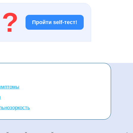
!
?
Пройти self-тест!
симптомы
и
льнозоркость