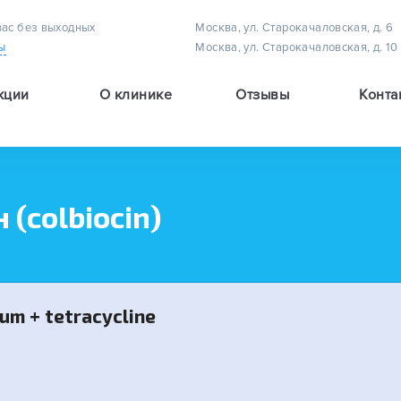
вас без выходных
Москва, ул. Старокачаловская, д. 6
ы
Москва, ул. Старокачаловская, д. 10
кции
О клинике
Отзывы
Конта
Методы лечения астигматизма у детей
Методы лечения амблиопии (плеоптическое лечение)
Методы лечения детского косоглазия
(colbiocin)
um + tetracycline