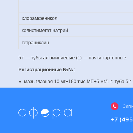
хлорамфеникол
колистиметат натрий
тетрациклин
5 г — тубы алюминиевые (1) — пачки картонные.
Регистрационные №№:
мазь глазная 10 мг+180 тыс.МЕ+5 мг/1 г: туба 5
Зап
+7 (495