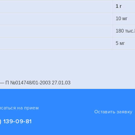
1 г
10 мг
180 тыс
5 мг
 г — П №014748/01-2003 27.01.03
исаться на прием
Оставить заявку
) 139-09-81