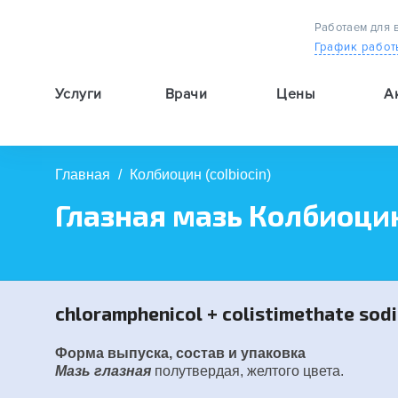
Работаем для 
График работ
Услуги
Врачи
Цены
А
9:00 — 19:00
Главная
/
Колбиоцин (colbiocin)
Глазная мазь Колбиоцин 
chloramphenicol + colistimethate sodi
Форма выпуска, состав и упаковка
Мазь глазная
полутвердая, желтого цвета.