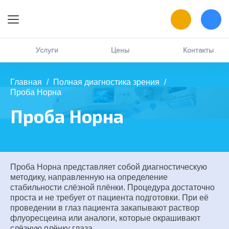
9:00 — 19:00
Онлайн-запись
Услуги
Цены
Контакты
Позвоните мне
Главная
/
Полная диагностика зрения
/
Проба Норна
MAX
написать в чат
Проба Норна
ВК
написать в чат
Проба Норна представляет собой диагностическую
методику, направленную на определение
стабильности слёзной плёнки. Процедура достаточно
проста и не требует от пациента подготовки. При её
проведении в глаз пациента закапывают раствор
флуоресцеина или аналоги, которые окрашивают
слёзную плёнку глаза.