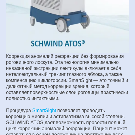
Коррекция аномалий рефракции без формирования
роговичного лоскута. Эта технология минимально
инвазивной
экстракции лентикулы включает в себя
интеллектуальный
трекинг глазного яблока, а также
компенсацию циклоторсии.
SmartSight — это точный и
деликатный метод коррекции
зрения, который
оставляет поверхностные слои роговицы
практически
полностью интактными.
Процедура
SmartSight
позволяет проводить
коррекцию
миопии и астигматизма высокой степени.
SCHWIND ATOS дает
возможность провести полный
цикл коррекции аномалий
рефракции. Пациент может
оставаться в одном положении
на протяжении всех