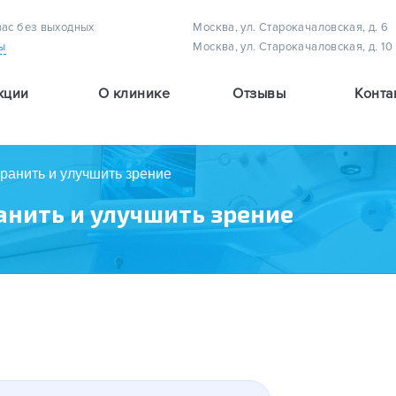
вас без выходных
Москва, ул. Старокачаловская, д. 6
ы
Москва, ул. Старокачаловская, д. 10
кции
О клинике
Отзывы
Конта
Методы лечения астигматизма у детей
Методы лечения амблиопии (плеоптическое лечение)
Методы лечения детского косоглазия
ранить и улучшить зрение
анить и улучшить зрение