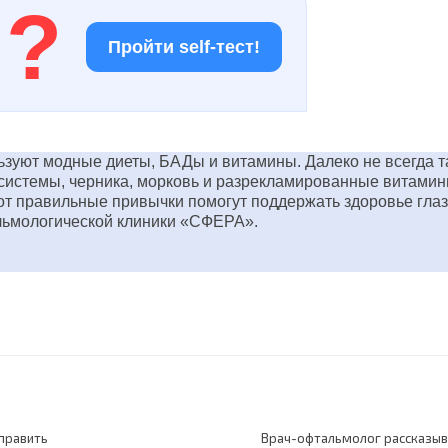
!
?
Пройти self-тест!
ьзуют модные диеты, БАДы и витамины. Далеко не всегда т
 системы, черника, морковь и разрекламированные витамин
вот правильные привычки помогут поддержать здоровье глаз.
альмологической клиники «СФЕРА»
.
справить
Врач-офтальмолог рассказыва