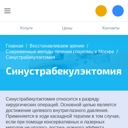
9:00 — 19:00
Онлайн-запись
Услуги
Цены
Контакты
Позвоните мне
Главная
/
Восстанавливаем зрение
/
Современные методы лечения глаукомы в Москве
/
MAX
написать в чат
Синустрабекулэктомия
Синустрабекулэктомия
ВК
написать в чат
Синустрабекулэктомия относится к разряду
хирургических операций. Основной целью является
достижение целевого внутриглазного давления.
Применяется в ходе каскадной терапии в том случае,
если при помощи консервативных и лазерных
методов не удалось достичь нужного эффекта.