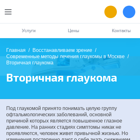
9:00 — 19:00
Онлайн-запись
Услуги
Цены
Контакты
Позвоните мне
Главная
/
Восстанавливаем зрение
/
Современные методы лечения глаукомы в Москве
/
MAX
написать в чат
Вторичная глаукома
Вторичная глаукома
ВК
написать в чат
Под глаукомой принято понимать целую группу
офтальмологических заболеваний, основной
причиной которых является повышенное глазное
давление. На ранних стадиях симптомы никак не
проявляются, человек живет привычной жизнью. Но
изменения постепенно дают о себе знать снижением