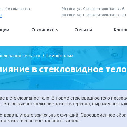
вас без выходных
Москва, ул. Старокачаловская, д. 6
ы
Москва, ул. Старокачаловская, д. 10
кции
О клинике
Отзывы
Конта
Методы лечения астигматизма у детей
Методы лечения амблиопии (плеоптическое лечение)
Методы лечения детского косоглазия
болеваний сетчатки
/
Гемофтальм
ияние в стекловидное тело
 в стекловидное тело. В норме стекловидное тело прозрач
. Это вызывает снижение качества зрения, выраженность ко
ствовать утрате зрительных функций. Своевременное обр
о качественно восстановить зрение.