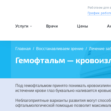
Работаем для 
График работ
Услуги
Врачи
Цены
А
9:00 — 19:00
Главная
/
Восстанавливаем зрение
/
Лечение за
Гемофтальм — кровоизл
Под гемофтальмом принято понимать кровоизлияние
истечении крови глаз буквально наливается кровью
Неблагоприятные варианты развития могут способ
офтальмологической помощью позволит максимальн