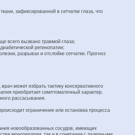
ани, зафиксированной в сетчатке глаза, что
аще всего вызвано травмой глаза;
 диабетической ретинопатии;
лезни, разрывах и отслойке сетчатки. Прогноз
 врач может избрать тактику консервативного
ерапия приобретает симптоматичный характер.
лного рассасывания.
происходит ограничение или остановка процесса
ания новообразованных сосудов, имеющих
стве монотерапии, так и в сочетании с лазерными