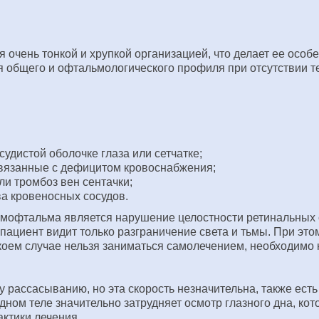
я очень тонкой и хрупкой организацией, что делает ее ос
 общего и офтальмологического профиля при отсутствии те
дистой оболочке глаза или сетчатке;
 связанные с дефицитом кровоснабжения;
и тромбоз вен сентачки;
а кровеносных сосудов.
емофтальма является нарушение целостности ретинальных 
пациент видит только разграничение света и тьмы. При этом
 коем случае нельзя заниматься самолечением, необходимо
рассасыванию, но эта скорость незначительна, также есть 
дном теле значительно затрудняет осмотр глазного дна, ко
актики лечения.