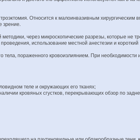
троэктомия. Относится к малоинвазивным хирургическим в
е зрение.
 методики, через микроскопические разрезы, которые не 
роведения, использование местной анестезии и короткий
о тела, пораженного кровоизлиянием. При необходимости и
ловидном теле и окружающих его тканях;
наличии кровяных сгустков, перекрывающих обзор по задн
ереходящего на паутиновидные или облакообразные тени, 