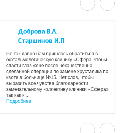
Доброва В.А.
Старшинов И.П
О
д
Не так давно нам пришлось обратиться в
с
офтальмологическую клинику «Сфера, чтобы
н
спасти глаз жене после некачественно
и
сделанной операции по замене хрусталика по
к
квоте в больнице №15. Нет слов, чтобы
п
выразить все чувства благодарности
с
замечательному коллективу клиники «Сфера»
П
так как к...
Подробнее