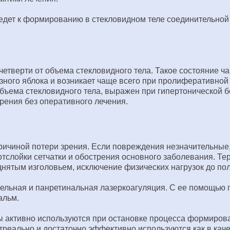
ет к формированию в стекловидном теле соединительной тк
четверти от объема стекловидного тела. Такое состояние ч
зного яблока и возникает чаще всего при пролиферативной
ъема стекловидного тела, выражен при гипертонической бо
рения без оперативного лечения.
ричиной потери зрения. Если повреждения незначительные,
 отслойки сетчатки и обострения основного заболевания. Т
нятым изголовьем, исключение физических нагрузок до по
ельная и панретинальная лазеркоагуляция. С ее помощью 
альм.
 активно используются при остановке процесса формиров
реально и достаточно эффективно используются как в каче