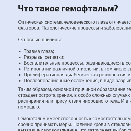
Что такое гемофтальм?
Оптическая система человеческого глаза отличаетс
факторов. Патологические процессы и заболевания
Основные причины:
Травма глаза;
Разрывы сетчатки;
Воспалительные процессы, развивающиеся в сосу
Ретинопатии различной этиологии, в том числе
Пролиферативная диабетическая ретинопатия ил
Послеоперационные осложнения, в виде разрыв
Таким образом, основной причиной образования г
страдает острота зрения, в особо сложных случаях 
распирания или присутствия инородного тела. И в
помощью.
Гемофтальм имеет способность к самостоятельному 
срочно принимать меры. Наличие крови в стеклови
вызвавших кровоизлияние, что затрудняет выбор т