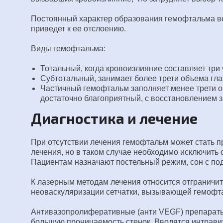
Постоянный характер образования гемофтальма вед
приведет к ее отслоению.
Виды гемофтальма:
Тотальный, когда кровоизлияние составляет три 
Субтотальный, занимает более трети объема гла
Частичный гемофтальм заполняет менее трети об
достаточно благоприятный, с восстановлением з
Диагностика и лечение
При отсутствии лечения гемофтальм может стать п
лечения, но в таком случае необходимо исключить
Пациентам назначают постельный режим, сон с под
К лазерным методам лечения относится отграничит
неоваскуляризации сетчатки, вызывающей гемофт
Антивазопролиферативные (анти VEGF) препараты
большую проницаемость стенок. Вводятся интравит