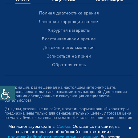
УСЛУГИ
ПАЦИЕНТАМ
ИНФОРМАЦИЯ
Полная диагностика зрения
Лазерная коррекция зрения
Хирургия катаракты
Восстанавливаем зрение
Детская офтальмология
Записаться на приём
Обратная связь
Информация, размещенная на настоящем интернет-сайте,
предназначена только для ознакомитель­ных целей. Для лечения
необходимо обследование и консультация специалиста-
офтальмолога.
(*)- цены, указанные на сайте, носят информационный характер и
предназначены только для ознакомительных целей. Итоговая цена
на услугу будет доступна на момент финального принятия решения
об оплате услуги.
Мы используем файлы
Cookie
. Оставаясь на сайте, вы
×
соглашаетесь с их обработкой в соответствии с
Клиника “СФЕРА”
политикой обработки персональных данных
. Вы всегда