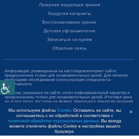
Лазерная коррекция зрения
Хирургия катаракты
Восстанавливаем зрение
Детская офтальмология
Записаться на приём
Обратная связь
Информация, размещенная на настоящем интернет-сайте,
предназначена только для ознакомитель­ных целей. Для лечения
необходимо обследование и консультация специалиста-
офтальмолога.
(*)- цены, указанные на сайте, носят информационный характер и
предназначены только для ознакомительных целей. Итоговая цена
на услугу будет доступна на момент финального принятия решения
об оплате услуги.
Мы используем файлы
Cookie
. Оставаясь на сайте, вы
×
соглашаетесь с их обработкой в соответствии с
Клиника “СФЕРА”
политикой обработки персональных данных
. Вы всегда
можете отключить файлы Cookie в настройках вашего
браузера.