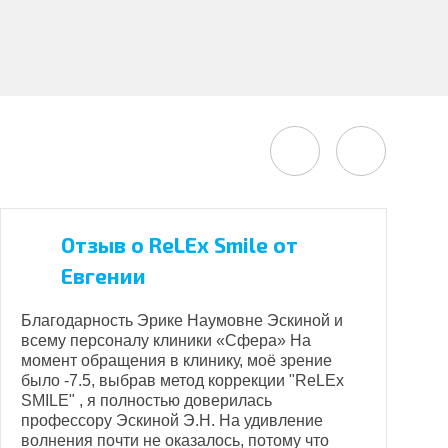
Отзыв о ReLEx Smile от
Евгении
Благодарность Эрике Наумовне Эскиной и
всему персоналу клиники «Сфера» На
С
момент обращения в клинику, моё зрение
к
было -7.5, выбрав метод коррекции "ReLEx
р
SMILE" , я полностью доверилась
Д
профессору Эскиной Э.Н. На удивление
о
волнения почти не оказалось, потому что