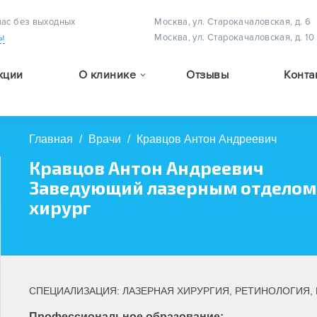
вас без выходных
Москва, ул. Старокачаловская, д. 6
ы
Москва, ул. Старокачаловская, д. 10
кции
О клинике
Отзывы
Конта
Методы лечения астигматизма у детей
Методы лечения амблиопии (плеоптическое лечение)
Методы лечения детского косоглазия
Главная
/
Врачи
/
Кравцов Антон Андреевич
Кравцов Антон Андреевич
Заведующий лазерным отделом,
хирург
СПЕЦИАЛИЗАЦИЯ: ЛАЗЕРНАЯ ХИРУРГИЯ, РЕТИНОЛОГИЯ,
Профессиональное образование: