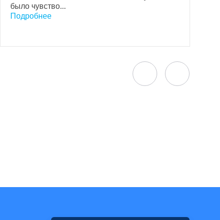
р
было чувство...
у
Подробнее
У
П