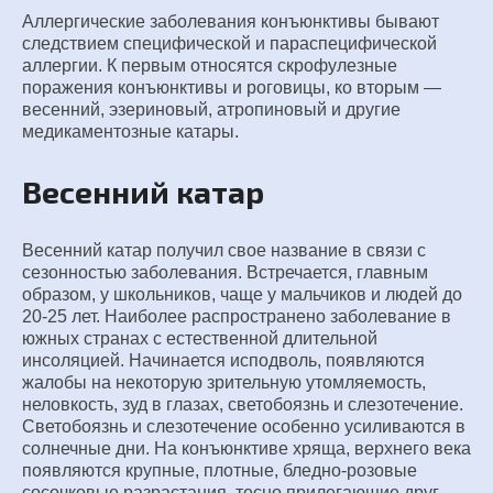
Аллергические заболевания конъюнктивы бывают
следствием специфической и параспецифической
аллергии. К первым относятся скрофулезные
поражения конъюнктивы и роговицы, ко вторым —
весенний, эзериновый, атропиновый и другие
медикаментозные катары.
Весенний катар
Весенний катар получил свое название в связи с
сезонностью заболевания. Встречается, главным
образом, у школьников, чаще у мальчиков и людей до
20-25 лет. Наиболее распространено заболевание в
южных странах с естественной длительной
инсоляцией. Начинается исподволь, появляются
жалобы на некоторую зрительную утомляемость,
неловкость, зуд в глазах, светобоязнь и слезотечение.
Светобоязнь и слезотечение особенно усиливаются в
солнечные дни. На конъюнктиве хряща, верхнего века
появляются крупные, плотные, бледно-розовые
сосочковые разрастания, тесно прилегающие друг