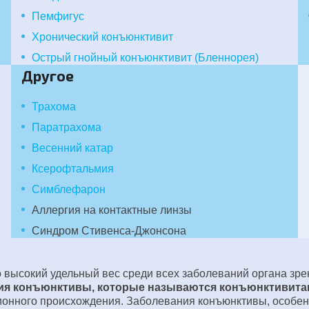
Пемфигус
Хронический конъюнктивит
Острый гнойный конъюнктивит (Бленнорея)
Другое
Трахома
Паратрахома
Весенний катар
Ксерофтальмия
Симблефарон
Аллергия на контактные линзы
Синдром Стивенса-Джонсона
высокий удельный вес среди всех заболеваний органа зре
ия конъюнктивы, которые называются конъюнктивита
ионного происхождения. Заболевания конъюнктивы, особенн