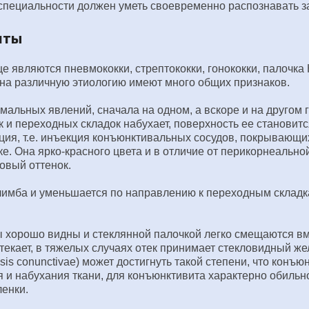
специальности должен уметь своевременно распознавать з
иты
являются пневмококки, стрептококки, гонококки, палочка
на различную этиологию имеют много общих признаков.
мальных явлений, сначала на одном, а вскоре и на другом 
к и переходных складок набухает, поверхность ее становит
ия, т.е. инъекция конъюнктивальных сосудов, покрывающих
е. Она ярко-красного цвета и в отличие от перикорнеально
товый оттенок.
лимба и уменьшается по направлению к переходным складк
 хорошо видны и стеклянной палочкой легко смещаются вме
екает, в тяжелых случаях отек принимает стекловидный ж
s conunctivae) может достигнуть такой степени, что конъ
 и набухания ткани, для конъюнктивита характерно обильно
ленки.