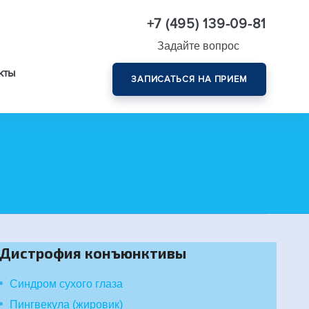
+7 (495) 139-09-81
Задайте вопрос
кты
ЗАПИСАТЬСЯ НА ПРИЕМ
Комплексная диагностика зрения эксперт-класса
Дистрофия конъюнктивы
Синдром сухого глаза
Пингвекула (жировик)