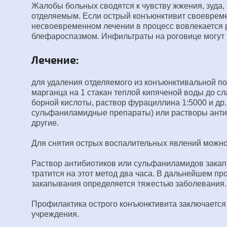
Жалобы больных сводятся к чувству жжения, зуда, 
отделяемым. Если острый конъюнктивит своевремен
несвоевременном лечении в процесс вовлекается 
блефароспазмом. Инфильтраты на роговице могут б
Лечение:
для удаления отделяемого из конъюнктивальной по
марганца на 1 стакан теплой кипяченой воды до с
борной кислоты, раствор фурациллина 1:5000 и др
сульфаниламидные препараты) или растворы антиби
другие.
Для снятия острых воспалительных явлений можно
Раствор антибиотиков или сульфаниламидов закапыва
тратится на этот метод два часа. В дальнейшем п
закапывания определяется тяжестью заболевания. 
Профилактика острого конъюнктивита заключается
учреждения.