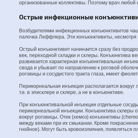
организованные коллективы. Поэтому врач любой 
Острые инфекционные конъюнктив
Возбудителями инфекционных конъюнктивитов чаще 
палочка Леффлера. Эти конъюнктивиты, несмотря 
Острый конъюнктивит начинается сразу без продро
век, переходной складки и склеры. Конъюнктива ве
развивается характерная конъюнктивальная инъекц
свода и убывает по направлению к роговой оболочк
роговицы и сосудистого тракта глаза, имеет фиоле
Перикорнеальная инъекция располагается вокруг 
т.е. в эписклере и склере, а не в конъюнктиве.
При конъюнктивальной инъекции отдельные сосуды
перикорнеальной инъекции. Конъюнктива склеры от
вокруг роговицы. Отек
(хемоз)
конъюнктивы (chemosi
между веками при их смыкании. Кроме покраснения
гнойное). Могут быть кровоизлияния, появляться п