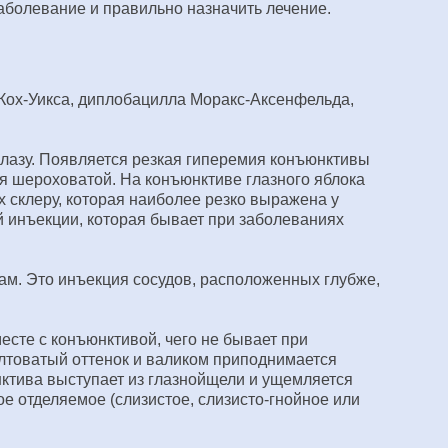
аболевание и правильно назначить лечение.
 Кох-Уикса, диплобацилла Моракс-Аксенфельда,
глазу. Появляется резкая гиперемия конъюнктивы
ся шероховатой. На конъюнктиве глазного яблока
 склеру, которая наиболее резко выражена у
й инъекции, которая бывает при заболеваниях
ам. Это инъекция сосудов, расположенных глубже,
сте с конъюнктивой, чего не бывает при
елтоватый оттенок и валиком приподнимается
юнктива выступает из глазнойщели и ущемляется
е отделяемое (слизистое, слизисто-гнойное или