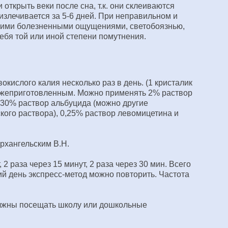
открыть веки после сна, т.к. они склеиваются
излечивается за 5-6 дней. При неправильном и
зкими болезненными ощущениями, светобоязнью,
ебя той или иной степени помутнения.
ислого калия несколько раз в день. (1 кристалик
свежеприготовленным. Можно применять 2% раствор
 30% раствор альбуцида (можно другие
ого раствора), 0,25% раствор левомицетина и
рхангельским В.Н.
 раза через 15 минут, 2 раза через 30 мин. Всего
й день экспресс-метод можно повторить. Частота
олжны посещать школу или дошкольные