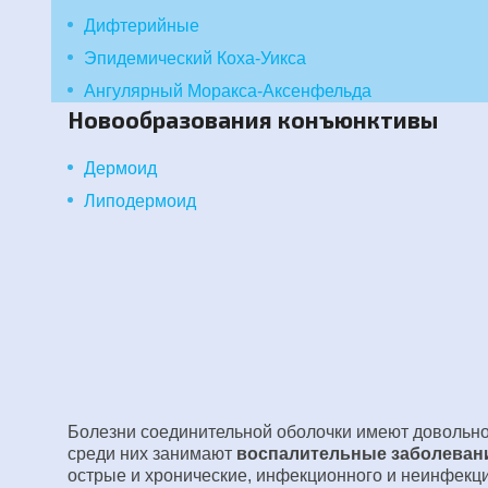
Дифтерийные
Эпидемический Коха-Уикса
Ангулярный Моракса-Аксенфельда
Новообразования конъюнктивы
Дермоид
Липодермоид
Болезни соединительной оболочки имеют довольно 
среди них занимают
воспалительные заболеван
острые и хронические, инфекционного и неинфекц