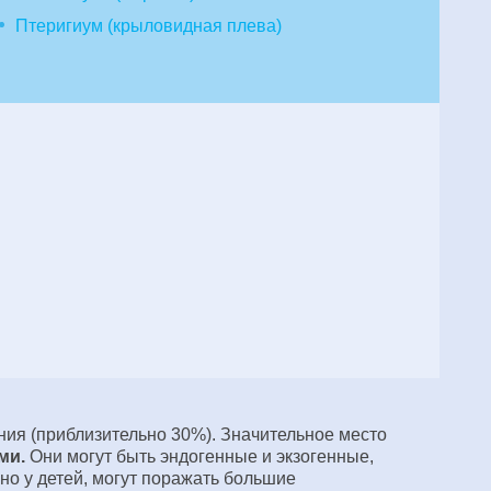
Птеригиум (крыловидная плева)
ния (приблизительно 30%). Значительное место
ми.
Они могут быть эндогенные и экзогенные,
о у детей, могут поражать большие