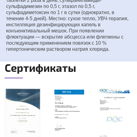
таблетки 2 раза в день; сульфаниламиды-
сульфадимезин по 0,5 г, этазол по 0,5 г,
сульфадиметоксин по 1 г в сутки (однократно, в
течение 4-5 дней). Местно: сухое тепло, УВЧ-терапия,
инстилляция дезинфицирующих капель в
конъюнктивальный мешок. При появлении
флюктуации — вскрытие абсцесса или флегмоны с
последующим применением повязок с 10 %
гипертоническим раствором натрия хлорида.
Сертификаты