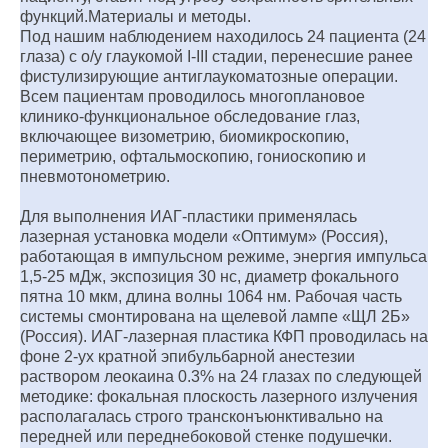
функций.Материалы и методы.
Под нашим наблюдением находилось 24 пациента (24
глаза) с о/у глаукомой I-III стадии, перенесшие ранее
фистулизирующие антиглаукоматозные операции.
Всем пациентам проводилось многоплановое
клинико-функциональное обследование глаз,
включающее визометрию, биомикроскопию,
периметрию, офтальмоскопию, гониоскопию и
пневмотонометрию.
Для выполнения ИАГ-пластики применялась
лазерная установка модели «Оптимум» (Россия),
работающая в импульсном режиме, энергия импульса
1,5-25 мДж, экспозиция 30 нс, диаметр фокального
пятна 10 мкм, длина волны 1064 нм. Рабочая часть
системы смонтирована на щелевой лампе «ЩЛ 2Б»
(Россия). ИАГ-лазерная пластика КФП проводилась на
фоне 2-ух кратной эпибульбарной анестезии
раствором леокаина 0.3% на 24 глазах по следующей
методике: фокальная плоскость лазерного излучения
располагалась строго трансконъюнктивально на
передней или переднебоковой стенке подушечки.