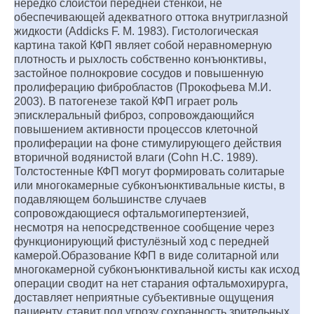
нередко слоистой передней стенкой, не
обеспечивающей адекватного оттока внутриглазной
жидкости (Addicks F. M. 1983). Гистологическая
картина такой КФП являет собой неравномерную
плотность и рыхлость собственно конъюнктивы,
застойное полнокровие сосудов и повышенную
пролиферацию фибробластов (Прокофьева М.И.
2003). В патогенезе такой КФП играет роль
эписклеральный фиброз, сопровождающийся
повышением активности процессов клеточной
пролиферации на фоне стимулирующего действия
вторичной водянистой влаги (Cohn H.C. 1989).
Толстостенные КФП могут формировать солитарые
или многокамерные субконъюнктивальные кисты, в
подавляющем большинстве случаев
сопровождающиеся офтальмогипертензией,
несмотря на непосредственное сообщение через
функционирующий фистулёзный ход с передней
камерой.Образование КФП в виде солитарной или
многокамерной субконъюнктивальной кисты как исход
операции сводит на нет старания офтальмохирурга,
доставляет неприятные субъективные ощущения
пациенту, ставит под угрозу сохранность зрительных