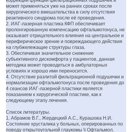
коррекции функции фильтрационных подушечек и
может применяться уже на ранних сроках после
хирургического вмешательства в силу отсутствия
реактивного синдрома после её проведения.
2. ИАГ-лазерная пластика КФП обеспечивает
пролонгированную компенсацию офтальмотонуса, не
оказывает отрицательного влияния на центральное и
периферическое зрение и повреждающего действия
на глубжележащие структуры глаза.
3. Обеспечивая значительное снижение
субъективного дискомфорта у пациентов, данная
методика может проводиться в амбулаторных
условиях и хорошо ими переносится.
4. Отсутствие разлитой фильтрационной подушечки и
нормализации офтальмотонуса после проведения до
4 сеансов ИАГ-лазерной пластики является
показанием к хирургической пластике, как к
следующему этапу лечения.
Список литературы.
1. Абрамов В.Г., Жердецкий А.С., Курашова Н.И.
Состояние хрусталика у больных, оперированных по
поводу открытоугольной глаукомы \\ Офтальмол.