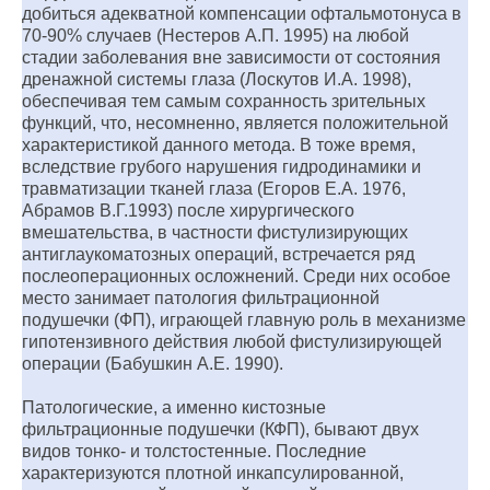
добиться адекватной компенсации офтальмотонуса в
70-90% случаев (Нестеров А.П. 1995) на любой
стадии заболевания вне зависимости от состояния
дренажной системы глаза (Лоскутов И.А. 1998),
обеспечивая тем самым сохранность зрительных
функций, что, несомненно, является положительной
характеристикой данного метода. В тоже время,
вследствие грубого нарушения гидродинамики и
травматизации тканей глаза (Егоров Е.А. 1976,
Абрамов В.Г.1993) после хирургического
вмешательства, в частности фистулизирующих
антиглаукоматозных операций, встречается ряд
послеоперационных осложнений. Среди них особое
место занимает патология фильтрационной
подушечки (ФП), играющей главную роль в механизме
гипотензивного действия любой фистулизирующей
операции (Бабушкин А.Е. 1990).
Патологические, а именно кистозные
фильтрационные подушечки (КФП), бывают двух
видов тонко- и толстостенные. Последние
характеризуются плотной инкапсулированной,