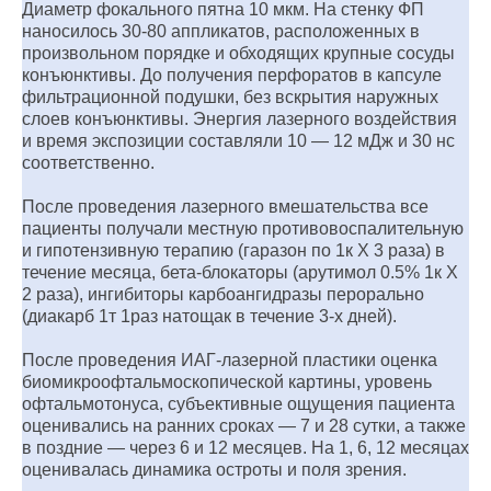
Диаметр фокального пятна 10 мкм. На стенку ФП
наносилось 30-80 аппликатов, расположенных в
произвольном порядке и обходящих крупные сосуды
конъюнктивы. До получения перфоратов в капсуле
фильтрационной подушки, без вскрытия наружных
слоев конъюнктивы. Энергия лазерного воздействия
и время экспозиции составляли 10 — 12 мДж и 30 нс
соответственно.
После проведения лазерного вмешательства все
пациенты получали местную противовоспалительную
и гипотензивную терапию (гаразон по 1к Х 3 раза) в
течение месяца, бета-блокаторы (арутимол 0.5% 1к Х
2 раза), ингибиторы карбоангидразы перорально
(диакарб 1т 1раз натощак в течение 3-х дней).
После проведения ИАГ-лазерной пластики оценка
биомикроофтальмоскопической картины, уровень
офтальмотонуса, субъективные ощущения пациента
оценивались на ранних сроках — 7 и 28 сутки, а также
в поздние — через 6 и 12 месяцев. На 1, 6, 12 месяцах
оценивалась динамика остроты и поля зрения.