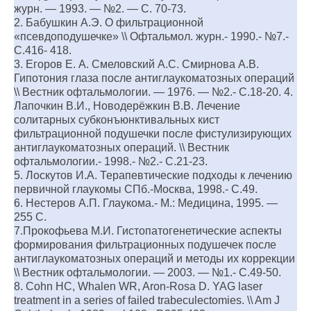
журн. — 1993. — №2. — С. 70-73.
2. Бабушкин А.Э. О фильтрационной
«псевдоподушечке» \\ Офтальмол. журн.- 1990.- №7.-
С.416- 418.
3. Егоров Е. А. Смеловский А.С. Смирнова А.В.
Гипотония глаза после антиглаукоматозных операций
\\ Вестник офтальмологии. — 1976. — №2.- С.18-20. 4.
Лапочкин В.И., Новодерёжкин В.В. Лечение
солитарных субконъюнктивальных кист
фильтрационной подушечки после фистулизирующих
антиглаукоматозных операций. \\ Вестник
офтальмологии.- 1998.- №2.- С.21-23.
5. Лоскутов И.А. Терапевтические подходы к лечению
первичной глаукомы СПб.-Москва, 1998.- С.49.
6. Нестеров А.П. Глаукома.- М.: Медицина, 1995. —
255 С.
7.Прокофьева М.И. Гистопатогенетические аспекты
формирования фильтрационных подушечек после
антиглаукоматозных операций и методы их коррекции
\\ Вестник офтальмологии. — 2003. — №1.- С.49-50.
8. Cohn HC, Whalen WR, Aron-Rosa D. YAG laser
treatment in a series of failed trabeculectomies. \\ Am J