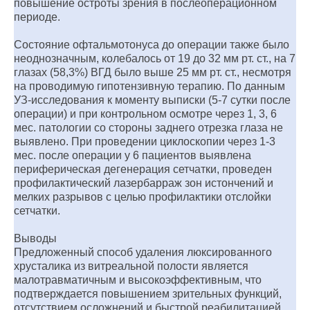
повышение остроты зрения в послеоперационном
периоде.
Состояние офтальмотонуса до операции также было
неоднозначным, колебалось от 19 до 32 мм рт. cт., на 7
глазах (58,3%) ВГД было выше 25 мм рт. cт., несмотря
на проводимую гипотензивную терапию. По данным
УЗ-исследования к моменту выписки (5-7 сутки после
операции) и при контрольном осмотре через 1, 3, 6
мес. патологии со стороны заднего отрезка глаза не
выявлено. При проведении циклоскопии через 1-3
мес. после операции у 6 пациентов выявлена
периферическая дегенерация сетчатки, проведен
профилактический лазербарраж зон истончений и
мелких разрывов с целью профилактики отслойки
сетчатки.
Выводы
Предложенный способ удаления люксированного
хрусталика из витреальной полости является
малотравматичным и высокоэффективным, что
подтверждается повышением зрительных функций,
отсутствием осложнений и быстрой реабилитацией