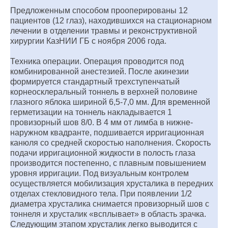
Предложенным способом прооперированы 12
пациентов (12 глаз), находившихся на стационарном
лечении в отделении травмы и реконструктивной
хирургии КазНИИ ГБ с ноября 2006 года.
Техника операции. Операция проводится под
комбинированной анестезией. После акинезии
формируется стандартный трехступенчатый
корнеосклеральный тоннель в верхней половине
глазного яблока шириной 6,5-7,0 мм. Для временной
герметизации на тоннель накладывается 1
провизорный шов 8/0. В 4 мм от лимба в нижне-
наружном квадранте, подшивается ирригационная
канюля со средней скоростью наполнения. Скорость
подачи ирригационной жидкости в полость глаза
производится постепенно, с плавным повышением
уровня ирригации. Под визуальным контролем
осуществляется мобилизация хрусталика в передних
отделах стекловидного тела. При появлении 1/2
диаметра хрусталика снимается провизорный шов с
тоннеля и хрусталик «всплывает» в область зрачка.
Следующим этапом хрусталик легко выводится с