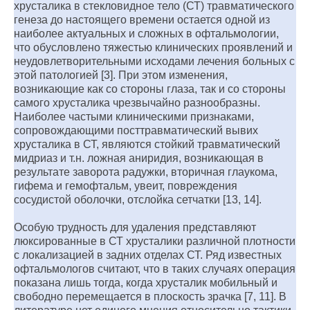
хрусталика в стекловидное тело (СТ) травматического
генеза до настоящего времени остается одной из
наиболее актуальных и сложных в офтальмологии,
что обусловлено тяжестью клинических проявлений и
неудовлетворительными исходами лечения больных с
этой патологией [3]. При этом изменения,
возникающие как со стороны глаза, так и со стороны
самого хрусталика чрезвычайно разнообразны.
Наиболее частыми клиническими признаками,
сопровождающими посттравматический вывих
хрусталика в СТ, являются стойкий травматический
мидриаз и т.н. ложная аниридия, возникающая в
результате заворота радужки, вторичная глаукома,
гифема и гемофтальм, увеит, повреждения
сосудистой оболочки, отслойка сетчатки [13, 14].
Особую трудность для удаления представляют
люксированные в СТ хрусталики различной плотности
с локализацией в задних отделах СТ. Ряд известных
офтальмологов считают, что в таких случаях операция
показана лишь тогда, когда хрусталик мобильный и
свободно перемещается в плоскость зрачка [7, 11]. В