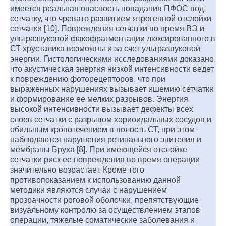
имеется реальная опасность попадания ПФОС под
сетчатку, что чревато развитием ятрогенной отслойки
сетчатки [10]. Повреждения сетчатки во время ВЭ и
ультразвуковой факофрагментации люксированного в
СТ хрусталика возможны и за счет ультразвуковой
энергии. Гистологическими исследованиями доказано,
что акустическая энергия низкой интенсивности ведет
к повреждению фоторецепторов, что при
выраженных нарушениях вызывает ишемию сетчатки
и формирование ее мелких разрывов. Энергия
высокой интенсивности вызывает дефекты всех
слоев сетчатки с разрывом хориоидальных сосудов и
обильным кровотечением в полость СТ, при этом
наблюдаются нарушения ретинального эпителия и
мембраны Бруха [8]. При имеющейся отслойке
сетчатки риск ее повреждения во время операции
значительно возрастает. Кроме того
противопоказанием к использованию данной
методики являются случаи с нарушением
прозрачности роговой оболочки, препятствующие
визуальному контролю за осуществлением этапов
операции, тяжелые соматические заболевания и