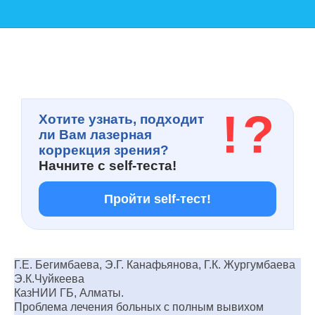
!
?
Хотите узнать, подходит
ли Вам лазерная
коррекция зрения?
Начните с
self-теста!
Пройти self-тест!
Г.Е. Бегимбаева, Э.Г. Канафьянова, Г.К. Жургумбаева
Э.К.Чуйкеева
КазНИИ ГБ, Алматы.
Проблема лечения больных с полным вывихом