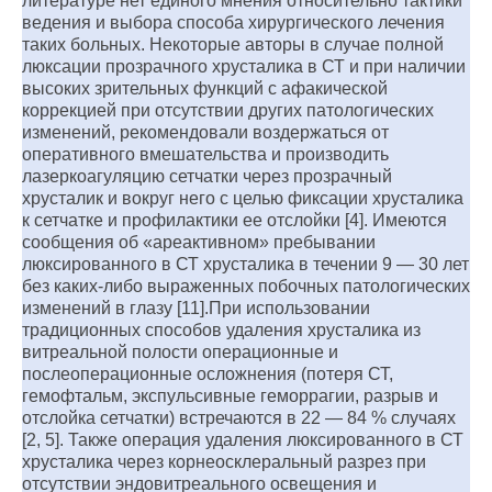
литературе нет единого мнения относительно тактики
ведения и выбора способа хирургического лечения
таких больных. Некоторые авторы в случае полной
люксации прозрачного хрусталика в СТ и при наличии
высоких зрительных функций с афакической
коррекцией при отсутствии других патологических
изменений, рекомендовали воздержаться от
оперативного вмешательства и производить
лазеркоагуляцию сетчатки через прозрачный
хрусталик и вокруг него с целью фиксации хрусталика
к сетчатке и профилактики ее отслойки [4]. Имеются
сообщения об «ареактивном» пребывании
люксированного в СТ хрусталика в течении 9 — 30 лет
без каких-либо выраженных побочных патологических
изменений в глазу [11].При использовании
традиционных способов удаления хрусталика из
витреальной полости операционные и
послеоперационные осложнения (потеря СТ,
гемофтальм, экспульсивные геморрагии, разрыв и
отслойка сетчатки) встречаются в 22 — 84 % случаях
[2, 5]. Также операция удаления люксированного в СТ
хрусталика через корнеосклеральный разрез при
отсутствии эндовитреального освещения и