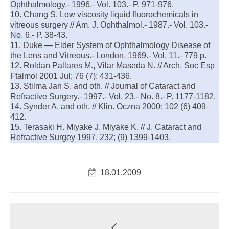
Ophthalmology.- 1996.- Vol. 103.- P. 971-976.
10. Chang S. Low viscosity liquid fluorochemicals in
vitreous surgery // Am. J. Ophthalmol.- 1987.- Vol. 103.-
No. 6.- Р. 38-43.
11. Duke — Elder System of Ophthalmology Diseasе of
the Lens and Vitreous.- London, 1969.- Vol. 11.- 779 p.
12. Roldan Pallares M., Vilar Maseda N. // Arch. Soc Esp
Ftalmol 2001 Jul; 76 (7): 431-436.
13. Stilma Jan S. and oth. // Journal of Cataract and
Refractive Surgery.- 1997.- Vol. 23.- No. 8.- P. 1177-1182.
14. Synder A. and oth. // Klin. Oczna 2000; 102 (6) 409-
412.
15. Terasaki H. Miyake J. Miyake K. // J. Cataract and
Refractive Surgey 1997, 232; (9) 1399-1403.
18.01.2009