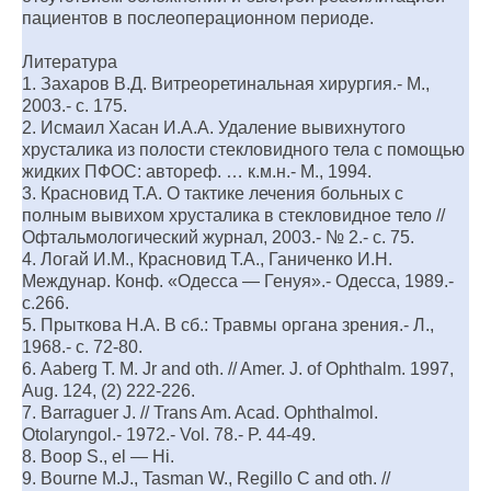
пациентов в послеоперационном периоде.
Литература
1. Захаров В.Д. Витреоретинальная хирургия.- М.,
2003.- с. 175.
2. Исмаил Хасан И.А.А. Удаление вывихнутого
хрусталика из полости стекловидного тела с помощью
жидких ПФОС: автореф. … к.м.н.- М., 1994.
3. Красновид Т.А. О тактике лечения больных с
полным вывихом хрусталика в стекловидное тело //
Офтальмологический журнал, 2003.- № 2.- с. 75.
4. Логай И.М., Красновид Т.А., Ганиченко И.Н.
Междунар. Конф. «Одесса — Генуя».- Одесса, 1989.-
с.266.
5. Прыткова Н.А. В сб.: Травмы органа зрения.- Л.,
1968.- с. 72-80.
6. Aaberg T. M. Jr and oth. // Amer. J. of Ophthalm. 1997,
Aug. 124, (2) 222-226.
7. Barraguer J. // Trans Am. Acad. Ophthalmol.
Otolaryngol.- 1972.- Vol. 78.- P. 44-49.
8. Boop S., el — Hi.
9. Bourne M.J., Tasman W., Regillo C and oth. //