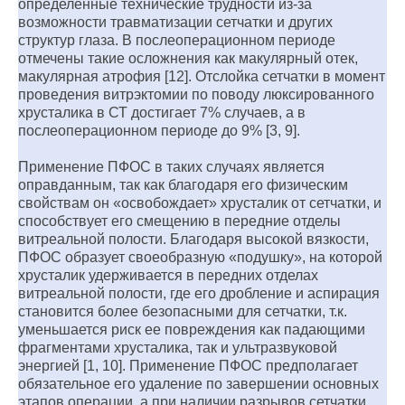
определенные технические трудности из-за
возможности травматизации сетчатки и других
структур глаза. В послеоперационном периоде
отмечены такие осложнения как макулярный отек,
макулярная атрофия [12]. Отслойка сетчатки в момент
проведения витрэктомии по поводу люксированного
хрусталика в СТ достигает 7% случаев, а в
послеоперационном периоде до 9% [3, 9].
Применение ПФОС в таких случаях является
оправданным, так как благодаря его физическим
свойствам он «освобождает» хрусталик от сетчатки, и
способствует его смещению в передние отделы
витреальной полости. Благодаря высокой вязкости,
ПФОС образует своеобразную «подушку», на которой
хрусталик удерживается в передних отделах
витреальной полости, где его дробление и аспирация
становится более безопасными для сетчатки, т.к.
уменьшается риск ее повреждения как падающими
фрагментами хрусталика, так и ультразвуковой
энергией [1, 10]. Применение ПФОС предполагает
обязательное его удаление по завершении основных
этапов операции, а при наличии разрывов сетчатки