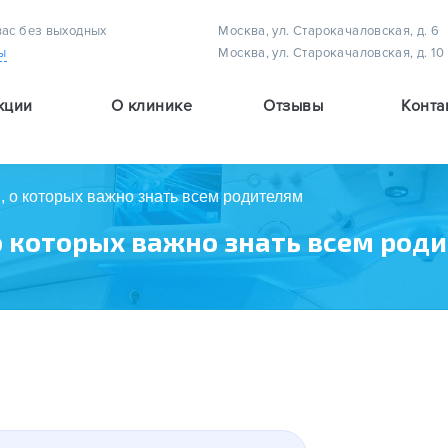
вас без выходных
Москва, ул. Старокачаловская, д. 6
ы
Москва, ул. Старокачаловская, д. 10
кции
О клинике
Отзывы
Конта
Методы лечения астигматизма у детей
Методы лечения амблиопии (плеоптическое лечение)
Методы лечения детского косоглазия
, о которых важно знать всем родителям
о которых важно знать всем род