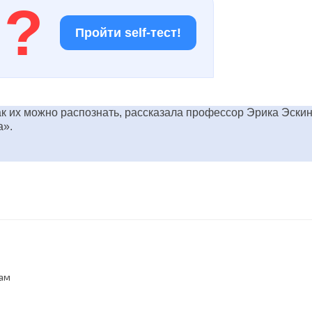
!
?
Пройти self-тест!
как их можно распознать, рассказала профессор Эрика Эскин
а».
кам