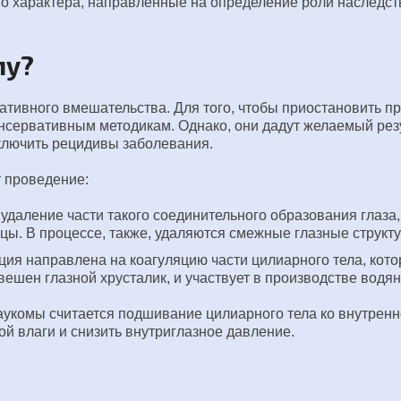
го характера, направленные на определение роли наследс
му?
ративного вмешательства. Для того, чтобы приостановить п
нсервативным методикам. Однако, они дадут желаемый резу
ключить рецидивы заболевания.
 проведение:
даление части такого соединительного образования глаза,
цы. В процессе, также, удаляются смежные глазные структ
я направлена на коагуляцию части цилиарного тела, кото
вешен глазной хрусталик, и участвует в производстве водян
укомы считается подшивание цилиарного тела ко внутренн
ой влаги и снизить внутриглазное давление.