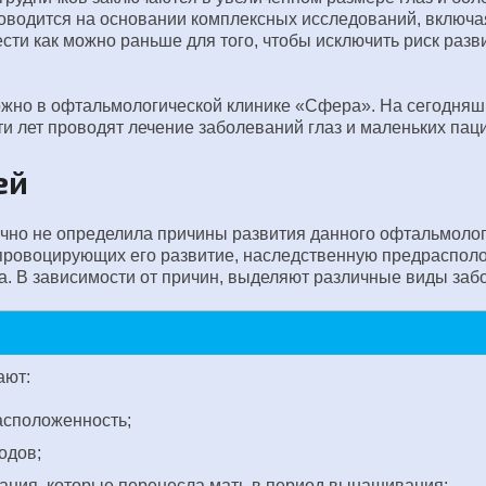
водится на основании комплексных исследований, включая
сти как можно раньше для того, чтобы исключить риск раз
ожно в офтальмологической клинике «Сфера». На сегодняш
и лет проводят лечение заболеваний глаз и маленьких пац
ей
чно не определила причины развития данного офтальмологи
 провоцирующих его развитие, наследственную предрасполо
. В зависимости от причин, выделяют различные виды заб
ают:
сположенность;
одов;
ния, которые перенесла мать в период вынашивания;