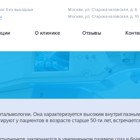
вас без выходных
Москва, ул. Старокачаловская, д. 6
ы
Москва, ул. Старокачаловская, д. 10
кции
О клинике
Отзывы
Конта
Методы лечения астигматизма у детей
Методы лечения амблиопии (плеоптическое лечение)
Методы лечения детского косоглазия
тальмологии. Она характеризуется высоким внутриглазным
тируют у пациентов в возрасте старше 50-ти лет, встречаетс
грудничков заключаются в увеличенном размере глаз и бо