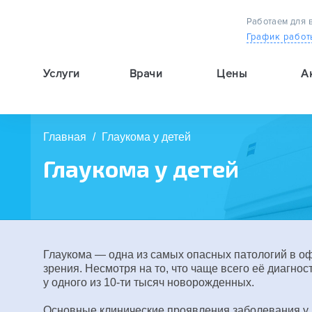
Работаем для 
График работ
Услуги
Врачи
Цены
А
9:00 — 19:00
Главная
/
Глаукома у детей
Глаукома у детей
Глаукома — одна из самых опасных патологий в оф
зрения. Несмотря на то, что чаще всего её диагнос
у одного из 10-ти тысяч новорожденных.
Основные клинические проявления заболевания у 