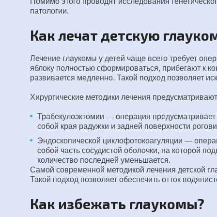
Помимо этого проводят исследования генетическо
патологии.
Как лечат детскую глауко
Лечение глаукомы у детей чаще всего требует опе
яблоку полностью сформироваться, прибегают к ко
развивается медленно. Такой подход позволяет ис
Хирургические методики лечения предусматривают
Трабекулоэктомии — операция предусматривает у
собой края радужки и задней поверхности рогови
Эндоскопической циклофотокоагуляции — операци
собой часть сосудистой оболочки, на которой под
количество последней уменьшается.
Самой современной методикой лечения детской гла
Такой подход позволяет обеспечить отток водянист
Как избежать глаукомы?