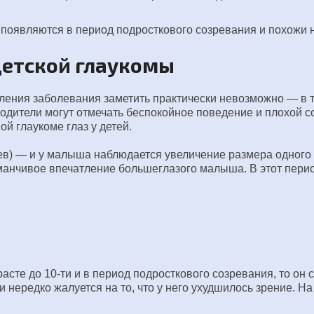
оявляются в период подросткового созревания и похожи н
детской глаукомы
ения заболевания заметить практически невозможно — в т
 родители могут отмечать беспокойное поведение и плохой 
й глаукоме глаз у детей.
ев) — и у малыша наблюдается увеличение размера одного и
манчивое впечатление большеглазого малыша. В этот перио
сте до 10-ти и в период подросткового созревания, то он с
и нередко жалуется на то, что у него ухудшилось зрение. Н