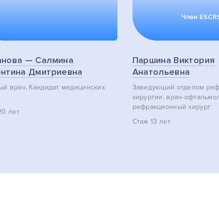
Член ESCR
анова — Салмина
Паршина Виктория
нтина Дмитриевна
Анатольевна
ый врач, Кандидат медицинских
Заведующий отделом ре
хирургии, врач-офтальмол
рефракционный хирург
0 лет
Стаж
13 лет