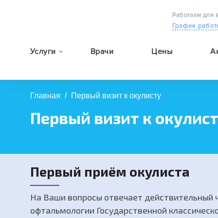
Работаем для 
График работ
Услуги
Врачи
Цены
А
9:00 — 19:00
Главная
/
Первый визит к окулисту
Первый визит к окулис
Первый приём окулиста
На Ваши вопросы отвечает действительный 
офтальмологии Государственной классическо