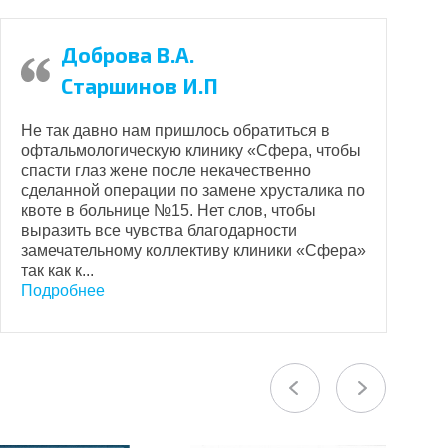
Доброва В.А.
Старшинов И.П
О
д
Не так давно нам пришлось обратиться в
с
офтальмологическую клинику «Сфера, чтобы
н
спасти глаз жене после некачественно
и
сделанной операции по замене хрусталика по
к
квоте в больнице №15. Нет слов, чтобы
п
выразить все чувства благодарности
с
замечательному коллективу клиники «Сфера»
П
так как к...
Подробнее