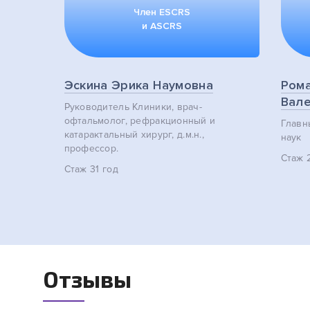
Член ESCRS
и ASCRS
Эскина Эрика Наумовна
Ром
Вале
Руководитель Клиники, врач-
офтальмолог, pефракционный и
Главн
катарактальный хирург,
д.м.н.,
наук
профессор.
Стаж
2
Стаж
31 год
Отзывы