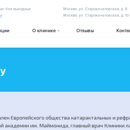
вас без выходных
Москва, ул. Старокачаловская, д. 6
ы
Москва, ул. Старокачаловская, д. 10
кции
О клинике
Отзывы
Конта
Методы лечения астигматизма у детей
Методы лечения амблиопии (плеоптическое лечение)
Методы лечения детского косоглазия
ту
член Европейского общества катарактальных и реф
й академии им. Маймонида, главный врач Клиники ла