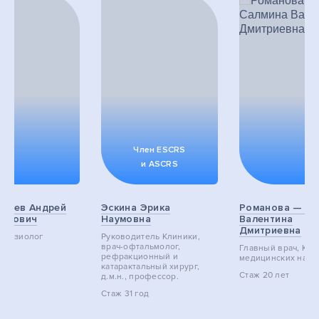
Член ESCRS
и ASCRS
ырев Андрей
Эскина Эрика
Романова — Са
мирович
Наумовна
Валентина
Дмитриевна
естезиолог
Руководитель Клиники,
врач-офтальмолог,
Главный врач, Кан
лет
pефракционный и
медицинских наук
катарактальный хирург,
Стаж
20 лет
д.м.н., профессор.
Стаж
31 год