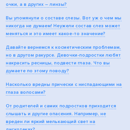
очки, а в других – линзы?
Вы упомянули о составе слезы. Вот уж о чем мы
никогда не думаем! Неужели состав слез может
меняться и это имеет какое-то значение?
Давайте вернемся к косметическим проблемам,
но в другом ракурсе. Девочки-подростки любят
накрасить ресницы, подвести глаза. Что вы
думаете по этому поводу?
Насколько вредны прически с ниспадающими на
глаза волосами?
От родителей и самих подростков приходится
слышать и другие опасения. Например, не
вреден ли яркий мелькающий свет на
дискотеках?