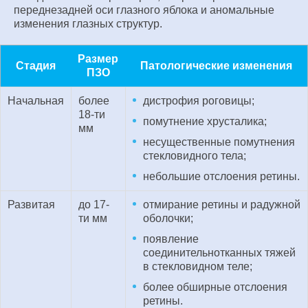
переднезадней оси глазного яблока и аномальные
изменения глазных структур.
Размер
Стадия
Патологические изменения
ПЗО
Начальная
более
дистрофия роговицы;
18-ти
помутнение хрусталика;
мм
несущественные помутнения
стекловидного тела;
небольшие отслоения ретины.
Развитая
до 17-
отмирание ретины и радужной
ти мм
оболочки;
появление
соединительнотканных тяжей
в стекловидном теле;
более обширные отслоения
ретины.