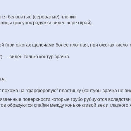
тся беловатые (сероватые) пленки
ицы (рисунок радужки виден через край).
кой (при ожогах щелочами более плотная, при ожогах кисло
) — виден только контур зрачка
аза
 похожа на “фарфоровую” пластинку (контуры зрачка не ви
язвенные поверхности которые грубо рубцуются вследствие
огов образуются спайки между конъюнктивой век и глазного