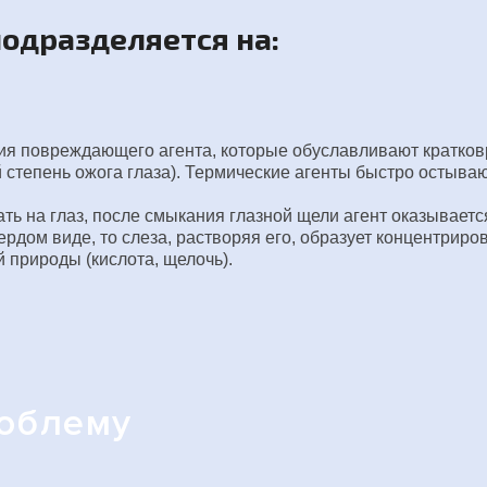
одразделяется на:
я повреждающего агента, которые обуславливают кратковр
степень ожога глаза). Термические агенты быстро остываю
ь на глаз, после смыкания глазной щели агент оказывается
вердом виде, то слеза, растворяя его, образует концентрир
й природы (кислота, щелочь).
роблему