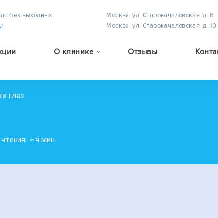
вас без выходных
Москва, ул. Старокачаловская, д. 6
ы
Москва, ул. Старокачаловская, д. 10
кции
О клинике
Отзывы
Конта
Методы лечения астигматизма у детей
Методы лечения амблиопии (плеоптическое лечение)
Методы лечения детского косоглазия
и глаз
 чтения:
≈ 4 мин.