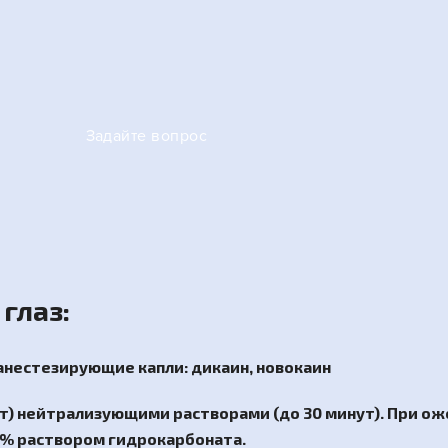
Задайте вопрос
глаз:
анестезирующие капли: дикаин, новокаин
ут) нейтрализующими растворами (до 30 минут). При 
2% раствором гидрокарбоната.