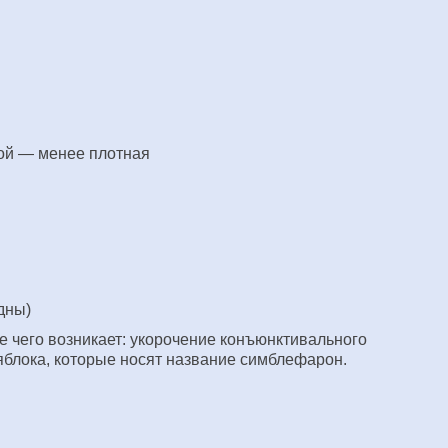
той — менее плотная
дны)
 чего возникает: укорочение конъюнктивального
 яблока, которые носят название симблефарон.