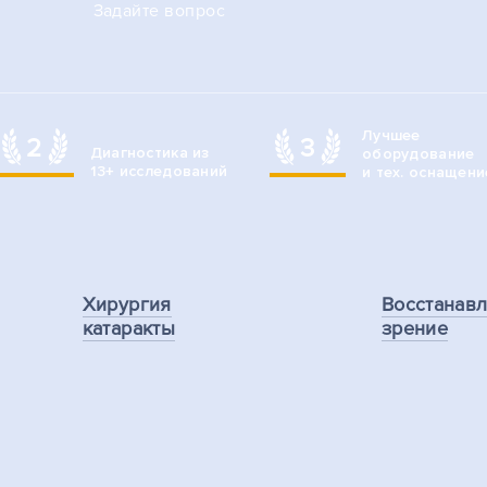
Задайте вопрос
Лучшее
2
3
Диагностика из
оборудование
13+ исследований
и тех. оснащени
Хирургия
Восстанав
катаракты
зрение