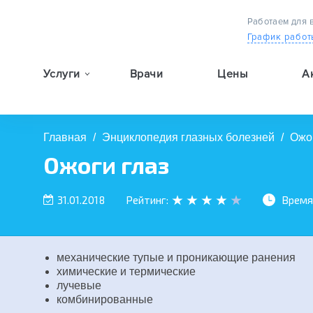
Работаем для 
График работ
Услуги
Врачи
Цены
А
9:00 — 19:00
Главная
/
Энциклопедия глазных болезней
/
Ожог
Ожоги глаз
31.01.2018
Рейтинг:
Время
механические тупые и проникающие ранения
химические и термические
лучевые
комбинированные