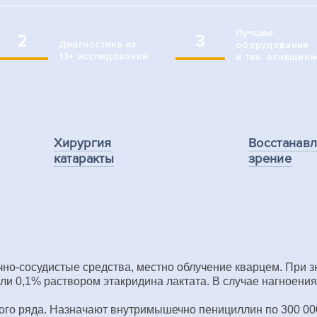
Лучшее
2
3
Диагностика из
оборудование
13+ исследований
и тех. оснащени
Хирургия
Восстанав
катаракты
зрение
чно-сосудистые средства, местно облучение кварцем. При 
и 0,1% раствором этакридина лактата. В случае нагноения —
о ряда. Назначают внутримышечно пенициллин по 300 000 