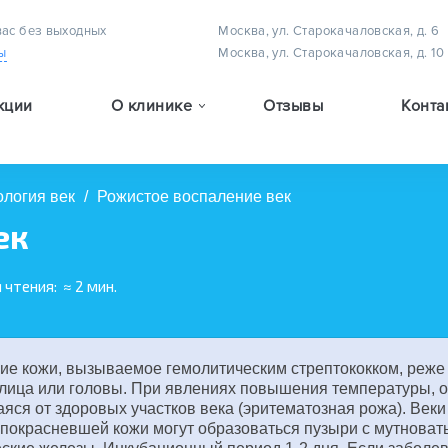
вас без выходных
Москва, ул. Старокачаловская, д. 6
ы
Москва, ул. Старокачаловская, д. 10
кции
О клинике
Отзывы
Конта
Методы лечения астигматизма у детей
Методы лечения амблиопии (плеоптическое лечение)
Методы лечения детского косоглазия
ология век
/
Рожистое воспаление век
ек
 чтения:
≈ 2 мин.
ние кожи, вызываемое гемолитическим стрептококком, реже
 лица или головы. При явлениях повышения температуры, 
аяся от здоровых участков века (эритематозная рожа). Век
и покрасневшей кожи могут образоваться пузыри с мутнова