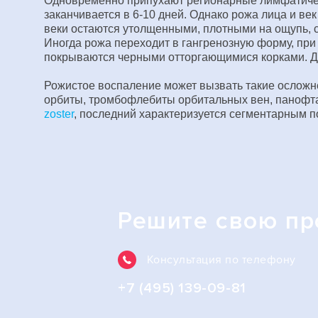
Одновременно припухают регионарные лимфатическ
заканчивается в 6-10 дней. Однако рожа лица и ве
веки остаются утолщенными, плотными на ощупь, с
Иногда рожа переходит в гангренозную форму, при
покрываются черными отторгающимися корками. Дл
Рожистое воспаление может вызвать такие осложн
орбиты, тромбофлебиты орбитальных вен, панофта
zoster
, последний характеризуется сегментарным 
Решите свою п
Консультация по телефону
+7 (495) 139-09-81