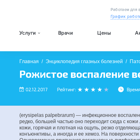
Работаем для 
График работ
Услуги
Врачи
Цены
А
9:00 — 19:00
Главная
/
Энциклопедия глазных болезней
/
Пат
Рожистое воспаление в
02.12.2017
Рейтинг:
Время
(erysipelas palpebrarum) — инфекционное воспале
редко, большей частью оно переходит сюда с кожи
кожи, горячая и плотная на ощупь, резко отделяющ
конъюнктивы, а иногда и ее хемоз. На поверхност