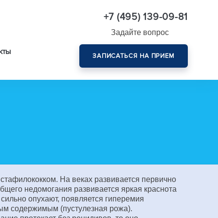
+7 (495) 139-09-81
Задайте вопрос
кты
ЗАПИСАТЬСЯ НА ПРИЕМ
Комплексная диагностика зрения эксперт-класса
 стафилококком. На веках развивается первично
общего недомогания развивается яркая краснота
и сильно опухают, появляется гиперемия
тым содержимым (пустулезная рожа).