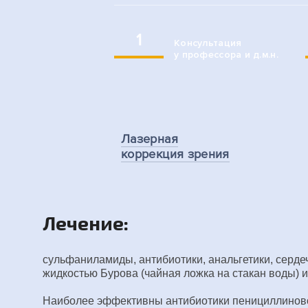
1
Консультация
у профессора и д.м.н.
Лазерная
коррекция зрения
Лечение:
сульфаниламиды, антибиотики, анальгетики, серде
жидкостью Бурова (чайная ложка на стакан воды) ил
Наиболее эффективны антибиотики пенициллиновог