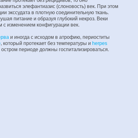
ние протекает без рецидивов, то оно
азвиться элефантиазис (слоновость) век. При этом
ии экссудата в плотную соединительную ткань.
ушая питание и образуя глубокий некроз. Веки
м с изменением конфигурации век.
ерва
и иногда с исходом в атрофию, периоститы
е
, который протекает без температуры и
herpes
 остром периоде должны госпитализироваться.