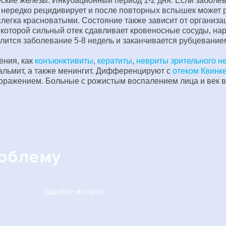
ие железы. Инкубационный период 1-2 дня. Если заболева
к нередко рецидивирует и после повторных вспышек может р
легка красноватыми. Состояние также зависит от организац
 которой сильный отек сдавливает кровеносные сосуды, нар
ится заболевание 5-8 недель и заканчивается рубцевание
ения, как
конъюнктивиты
,
кератиты
,
невриты зрительного н
льмит, а также менингит. Дифференцируют с
отеком Квинк
поражением. Больные с рожистым воспалением лица и век в
роблему
Задайте вопрос