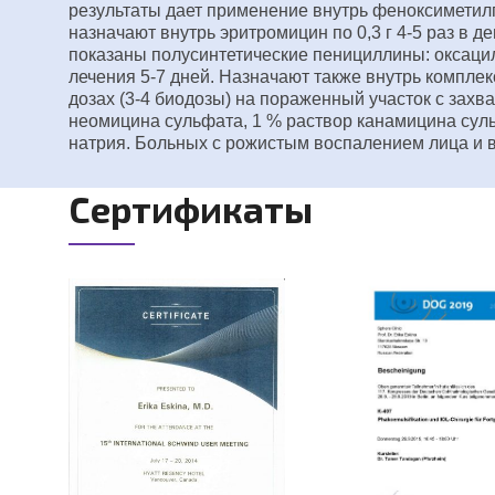
результаты дает применение внутрь феноксиметилпе
назначают внутрь эритромицин по 0,3 г 4-5 раз в д
показаны полусинтетические пенициллины: оксациллин
лечения 5-7 дней. Назначают также внутрь комплекс
дозах (3-4 биодозы) на пораженный участок с захв
неомицина сульфата, 1 % раствор канамицина суль
натрия. Больных с рожистым воспалением лица и в
Сертификаты