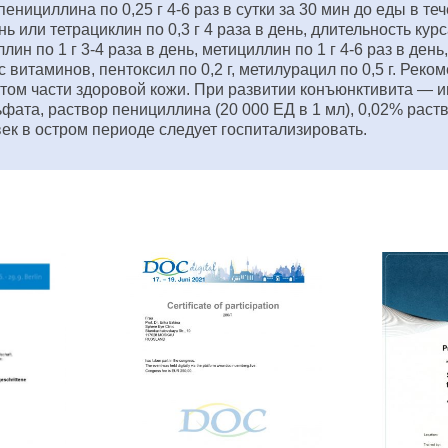
нициллина по 0,25 г 4-6 раз в сутки за 30 мин до еды в т
ень или тетрациклин по 0,3 г 4 раза в день, длительность к
 по 1 г 3-4 раза в день, метициллин по 1 г 4-6 раз в день,
 витаминов, пентоксил по 0,2 г, метилурацил по 0,5 г. Рек
атом части здоровой кожи. При развитии конъюнктивита — 
фата, раствор пенициллина (20 000 ЕД в 1 мл), 0,02% рас
ек в остром периоде следует госпитализировать.