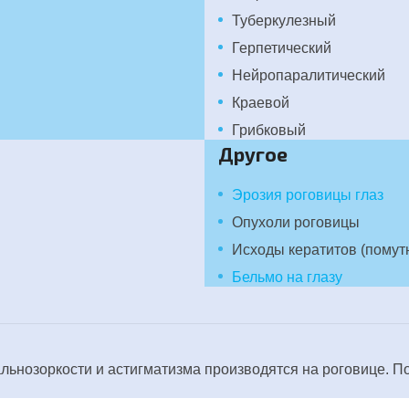
Туберкулезный
Герпетический
Нейропаралитический
Краевой
Грибковый
Другое
Эрозия роговицы глаз
Опухоли роговицы
Исходы кератитов (помут
Бельмо на глазу
льнозоркости и астигматизма производятся на роговице. П