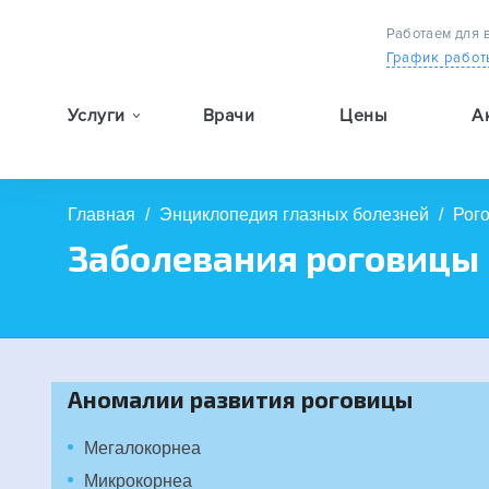
Работаем для 
График работ
Услуги
Врачи
Цены
А
9:00 — 19:00
Главная
/
Энциклопедия глазных болезней
/
Рог
Заболевания роговицы 
Аномалии развития роговицы
Мегалокорнеа
Микрокорнеа