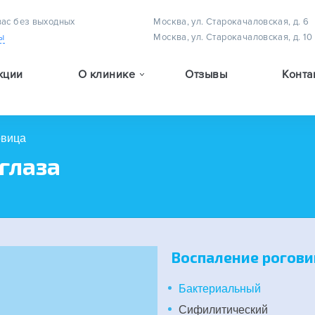
вас без выходных
Москва, ул. Старокачаловская, д. 6
ы
Москва, ул. Старокачаловская, д. 10
кции
О клинике
Отзывы
Конта
Методы лечения астигматизма у детей
Методы лечения амблиопии (плеоптическое лечение)
Методы лечения детского косоглазия
овица
глаза
Воспаление рогови
Бактериальный
Сифилитический