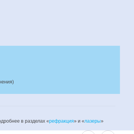
нения)
одробнее в разделах «
рефракция
» и «
лазеры
»