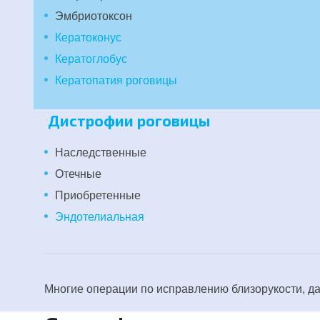
Эмбриотоксон
Кератоконус
Кератоглобус
Кератопатия роговицы
Дистрофии роговицы
Наследственные
Отечные
Приобретенные
Эндотелиальная
Многие операции по исправлению близорукости, да